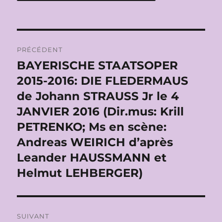
Navigation
PRÉCÉDENT
de
BAYERISCHE STAATSOPER
Publication
précédente :
2015-2016: DIE FLEDERMAUS
l’article
de Johann STRAUSS Jr le 4
JANVIER 2016 (Dir.mus: Krill
PETRENKO; Ms en scène:
Andreas WEIRICH d’après
Leander HAUSSMANN et
Helmut LEHBERGER)
SUIVANT