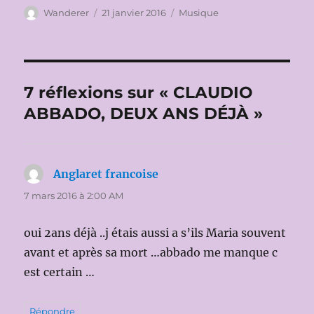
Auteur
Publié
Catégories
Wanderer
21 janvier 2016
Musique
le
7 réflexions sur « CLAUDIO
ABBADO, DEUX ANS DÉJÀ »
Anglaret francoise
dit :
7 mars 2016 à 2:00 AM
oui 2ans déjà ..j étais aussi a s’ils Maria souvent
avant et après sa mort …abbado me manque c
est certain …
Répondre