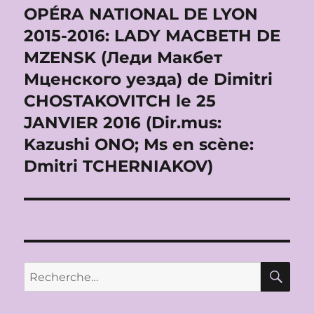
OPÉRA NATIONAL DE LYON
Publication
suivante :
2015-2016: LADY MACBETH DE
MZENSK (Леди Макбет
Мценского уезда) de Dimitri
CHOSTAKOVITCH le 25
JANVIER 2016 (Dir.mus:
Kazushi ONO; Ms en scène:
Dmitri TCHERNIAKOV)
RE
Recherche
pour :