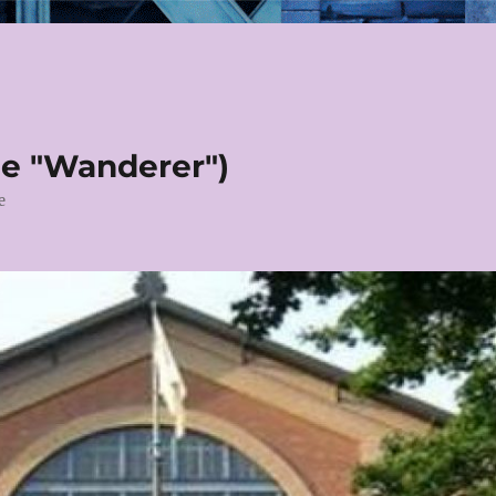
le "Wanderer")
e