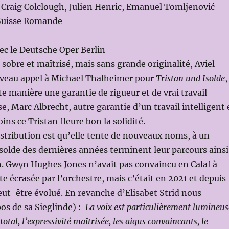
 Craig Colclough, Julien Henric, Emanuel Tomljenović
 Suisse Romande
ec le Deutsche Oper Berlin
sobre et maîtrisé, mais sans grande originalité, Aviel
uveau appel à Michael Thalheimer pour
Tristan und Isolde
,
te manière une garantie de rigueur et de vrai travail
e, Marc Albrecht, autre garantie d’un travail intelligent 
ins ce Tristan fleure bon la solidité.
distribution est qu’elle tente de nouveaux noms, à un
olde des dernières années terminent leur parcours ainsi
n. Gwyn Hughes Jones n’avait pas convaincu en Calaf à
ate écrasée par l’orchestre, mais c’était en 2021 et depuis
eut-être évolué. En revanche d’Elisabet Strid nous
pos de sa Sieglinde) :
La voix est particulièrement lumineus
otal, l’expressivité maîtrisée, les aigus convaincants, le