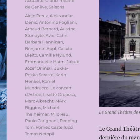
Catégories
Actualité
,
Grand Théâtre
de Genève
,
Saisons
Étiquettes
Alejo Perez
,
Aleksandar
Denic
,
Antonino Fogliani
,
Arnaud Bernard
,
Ausrine
Stundyte
,
Aviel Cahn
,
Barbara Hannigan
,
Benjamin Appl
,
Calixto
Bieito
,
Camilla Nylund
,
Emmanuelle Haïm
,
Jakub
Józef Orliński
,
Jukka-
Pekka Saraste
,
Karin
Henkel
,
Kornel
Mundruczo
,
Le concert
d'Astrée
,
Lisette Oropesa
,
Marc Albrecht
,
MArk
Biggins
,
Michael
Le Grand Théâtre de
Thalheimer
,
Milo Rau
,
Paolo Carignani
,
Peeping
Tom
,
Romeo Castellucci
,
Le Grand Théâtre
Tomas Netopil
dernière du mand