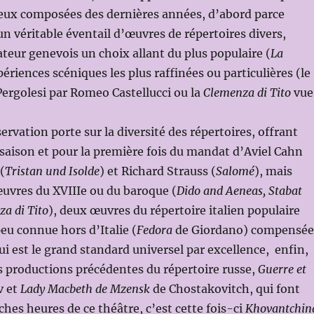
eux composées des dernières années, d’abord parce
un véritable éventail d’œuvres de répertoires divers,
ateur genevois un choix allant du plus populaire (
La
périences scéniques les plus raffinées ou particulières (le
ergolesi par Romeo Castellucci ou la
Clemenza di Tito
vue
rvation porte sur la diversité des répertoires, offrant
aison et pour la première fois du mandat d’Aviel Cahn
(
Tristan und Isolde
) et Richard Strauss (
Salomé
), mais
œuvres du XVIIIe ou du baroque (
Dido and Aeneas, Stabat
a di Tito
), deux œuvres du répertoire italien populaire
peu connue hors d’Italie (
Fedora
de Giordano) compensée
i est le grand standard universel par excellence, enfin,
es productions précédentes du répertoire russe,
Guerre et
v et
Lady Macbeth de Mzensk
de Chostakovitch, qui font
iches heures de ce théâtre, c’est cette fois-ci
Khovantchin