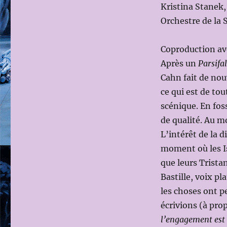
Kristina Stanek,
Orchestre de la
Coproduction av
Après un
Parsifal
Cahn fait de no
ce qui est de tou
scénique. En foss
de qualité. Au mo
L’intérêt de la 
moment où les Is
que leurs Trista
Bastille, voix pl
les choses ont p
écrivions (à pro
l’engagement est t