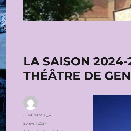
LA SAISON 2024
THÉÂTRE DE GE
Auteur
GuyCherqui_P
Publié
28 avril 2024
le