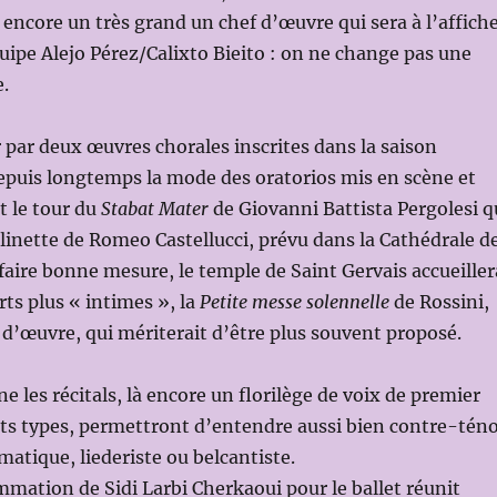
encore un très grand un chef d’œuvre qui sera à l’affiche
ipe Alejo Pérez/Calixto Bieito : on ne change pas une
.
r par deux œuvres chorales inscrites dans la saison
depuis longtemps la mode des oratorios mis en scène et
st le tour du
Stabat Mater
de Giovanni Battista Pergolesi q
linette de Romeo Castellucci, prévu dans la Cathédrale d
faire bonne mesure, le temple de Saint Gervais accueiller
ts plus « intimes », la
Petite messe solennelle
de Rossini,
 d’œuvre, qui mériterait d’être plus souvent proposé.
e les récitals, là encore un florilège de voix de premier
nts types, permettront d’entendre aussi bien contre-tén
atique, liederiste ou belcantiste.
mmation de Sidi Larbi Cherkaoui pour le ballet réunit