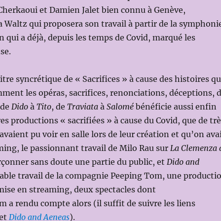
 Cherkaoui et Damien Jalet bien connu à Genève,
Waltz qui proposera son travail à partir de la symphoni
 qui a déjà, depuis les temps de Covid, marqué les
se.
itre syncrétique de « Sacrifices » à cause des histoires q
ent les opéras, sacrifices, renonciations, déceptions, 
 de
Dido
à
Tito
, de
Traviata
à
Salomé
bénéficie aussi enfin
es productions « sacrifiées » à cause du Covid, que de tr
 avaient pu voir en salle lors de leur création et qu’on ava
ming, le passionnant travail de Milo Rau sur
La Clemenza 
arçonner sans doute une partie du public, et
Dido and
able travail de la compagnie Peeping Tom, une producti
mise en streaming, deux spectacles dont
 a rendu compte alors (il suffit de suivre les liens
et
Dido and Aeneas
).