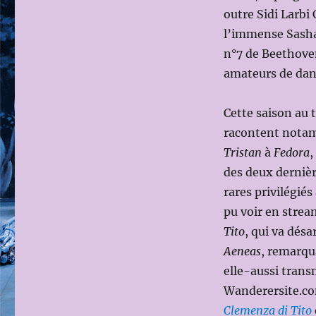
outre Sidi Larbi
l’immense Sasha 
n°7 de Beethoven
amateurs de dan
Cette saison au t
racontent notamm
Tristan
à
Fedora
,
des deux dernièr
rares privilégiés
pu voir en strea
Tito
, qui va dés
Aeneas
, remarqu
elle-aussi trans
Wanderersite.com
Clemenza di Tito