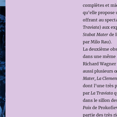
complètes et mi
qu’elle propose 
offrant au spect
Traviata
) aux ex
Stabat Mater
de P
par Milo Rau).
La deuxième obse
dans une même s
Richard Wagner 
aussi plusieurs 
Mater, La Clemenz
dont l’une très 
par
La Traviata
qu
dans le sillon d
Paix
de Prokofie
partie des très r