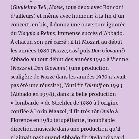
(
Guglielmo Tell, Moïse
, tous deux avec Ronconi
d’ailleurs) et même avec humour: à la fin d’un
concert, en bis, il donna une ouverture ignorée
du
Viaggio a Reims
, immense succès d’Abbado.
À chacun son pré carré : il fit Mozart au début
les années 1980 (
Nozze, Cosi
puis
Don Giovanni
)
Abbado au tout début des années 1990 à Vienne
(
Nozze
et
Don Giovanni
) (une production
scaligère de
Nozze
dans les années 1970 n’avait
pas été une réussite), Muti fit
Falstaff
en 1993
(Abbado en 1998), dans la belle production
« lombarde » de Strehler de 1980 à l’origine
confiée à Lorin Maazel, il fit très tôt
Otello
à
Florence en 1980 (stupéfiante, inoubliable
direction musicale dans une production qu’il
n’aimait pas) quand Abbado fit
Otello
très tard