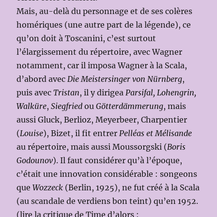
Mais, au-delà du personnage et de ses colères
homériques (une autre part de la légende), ce
qu’on doit à Toscanini, c’est surtout
l’élargissement du répertoire, avec Wagner
notamment, car il imposa Wagner à la Scala,
d’abord avec
Die Meistersinger von Nürnberg
,
puis avec
Tristan
, il y dirigea
Parsifal, Lohengrin,
Walküre
,
Siegfried
ou
Götterdämmerung
, mais
aussi Gluck, Berlioz, Meyerbeer, Charpentier
(
Louise
), Bizet, il fit entrer
Pelléas et Mélisande
au répertoire, mais aussi Moussorgski (
Boris
Godounov
). Il faut considérer qu’à l’époque,
c’était une innovation considérable : songeons
que
Wozzeck
(Berlin, 1925), ne fut créé à la Scala
(au scandale de verdiens bon teint) qu’en 1952.
(lire la critique de
Time
d’alors :