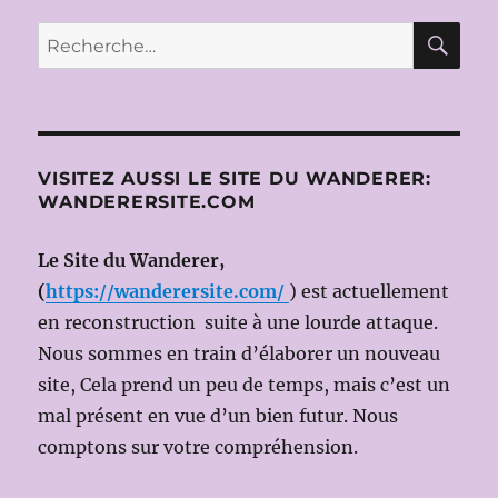
publications
E
À
RE
Recherche
VIENNE,
pour :
UNE
EXPERIENCE
SINGULIÈRE
VISITEZ AUSSI LE SITE DU WANDERER:
WANDERERSITE.COM
Le Site du Wanderer,
(
https://wanderersite.com/
) est actuellement
en reconstruction suite à une lourde attaque.
Nous sommes en train d’élaborer un nouveau
site, Cela prend un peu de temps, mais c’est un
mal présent en vue d’un bien futur. Nous
comptons sur votre compréhension.