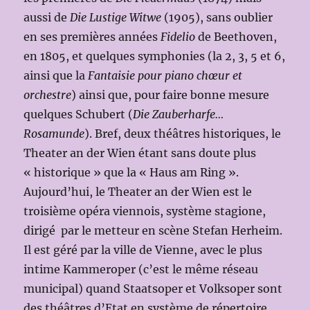
aussi de
Die Lustige Witwe
(1905), sans oublier
en ses premières années
Fidelio
de Beethoven,
en 1805, et quelques symphonies (la 2, 3, 5 et 6,
ainsi que la
Fantaisie pour piano chœur et
orchestre
) ainsi que, pour faire bonne mesure
quelques Schubert (
Die Zauberharfe…
Rosamunde
). Bref, deux théâtres historiques, le
Theater an der Wien étant sans doute plus
« historique » que la « Haus am Ring ».
Aujourd’hui, le Theater an der Wien est le
troisième opéra viennois, système stagione,
dirigé par le metteur en scène Stefan Herheim.
Il est géré par la ville de Vienne, avec le plus
intime Kammeroper (c’est le même réseau
municipal) quand Staatsoper et Volksoper sont
des théâtres d’Etat en système de répertoire.