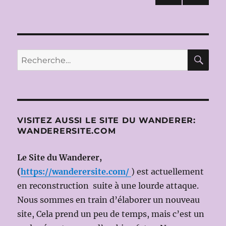
2020)
PAG
des
E
SUIV
publications
ANT
E
RE
Recherche
pour :
VISITEZ AUSSI LE SITE DU WANDERER:
WANDERERSITE.COM
Le Site du Wanderer,
(
https://wanderersite.com/
) est actuellement
en reconstruction suite à une lourde attaque.
Nous sommes en train d’élaborer un nouveau
site, Cela prend un peu de temps, mais c’est un