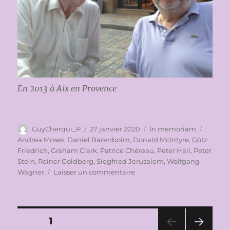
En 2013 à Aix en Provence
Auteur
Publié
Catégories
Étiquet
GuyCherqui_P
27 janvier 2020
In memoriam
le
Andrea Moses
,
Daniel Barenboim
,
Donald McIntyre
,
Götz
Friedrich
,
Graham Clark
,
Patrice Chéreau
,
Peter Hall
,
Peter
Stein
,
Reiner Goldberg
,
Siegfried Jerusalem
,
Wolfgang
sur
Wagner
Laisser un commentaire
IN
MEMORIAM
FRANZ
MAZURA
Pagination
PAGE
1
(1924-