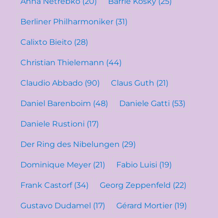
Anna Netrebko
(20)
Barrie Kosky
(25)
Berliner Philharmoniker
(31)
Calixto Bieito
(28)
Christian Thielemann
(44)
Claudio Abbado
(90)
Claus Guth
(21)
Daniel Barenboim
(48)
Daniele Gatti
(53)
Daniele Rustioni
(17)
Der Ring des Nibelungen
(29)
Dominique Meyer
(21)
Fabio Luisi
(19)
Frank Castorf
(34)
Georg Zeppenfeld
(22)
Gustavo Dudamel
(17)
Gérard Mortier
(19)