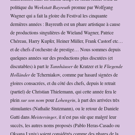
politique du
Werkstatt Bayreuth
promue par Wolfgang
Wagner qui a fait la gloire du Festival les cinquante
dernières années : Bayreuth est un phare artistique à cause
de productions singulières de Wieland Wagner, Patrice
Chéreau, Harry Kupfer, Heiner Müller, Frank Castorf etc…
et de chefs d’orchestre de prestige… Nous sommes depuis
quelques années sur des productions plus discutées (et
discutables) à part le
Tannhäuser
de Kratzer et le
Fliegende
Holländer
de Tcherniakov, comme par hasard signées de
gloires consacrées, et du côté des chefs, depuis le retrait
(partiel) de Christian Thielemann, qui cette année fera le
plein
sur son nom
pour
Lohengrin
, à part des arrivées très
stimulantes (Nathalie Stutzmann), ou le retour de Daniele
Gatti dans
Meistersinger
, il n’est pas sûr que malgré leur
succès, les autres noms proposés (Pablo Heras-Casado ou
Oksana Lyniv) soient considérés comme des phares de la