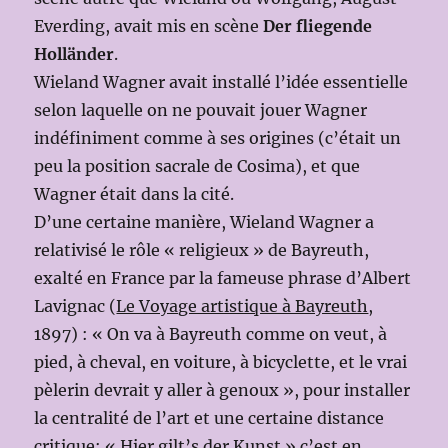
Everding, avait mis en scène
Der fliegende
Holländer
.
Wieland Wagner avait installé l’idée essentielle
selon laquelle on ne pouvait jouer Wagner
indéfiniment comme à ses origines (c’était un
peu la position sacrale de Cosima), et que
Wagner était dans la cité.
D’une certaine manière, Wieland Wagner a
relativisé le rôle « religieux » de Bayreuth,
exalté en France par la fameuse phrase d’Albert
Lavignac (
Le Voyage artistique à Bayreuth
,
1897) : « On va à Bayreuth comme on veut, à
pied, à cheval, en voiture, à bicyclette, et le vrai
pèlerin devrait y aller à genoux », pour installer
la centralité de l’art et une certaine distance
critique: « Hier gilt’s der Kunst » c’est en