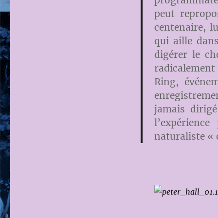
programmateu
Trente
peut repropo
ans
de
centenaire, l
mises
qui aille dan
en
digérer le ch
scène
de
radicalement d
la
Ring, événem
TETRALOGIE
enregistremen
de
Richard
jamais dirig
WAGNER
l’expérience
/(2)
naturaliste « 
De
1980
à
2010