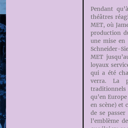
Pendant qu’à
théâtres réag
MET, où Jame
production d
une mise en 
Schneider-Sie
MET jusqu’a
loyaux servic
qui a été ch
verra. La 
traditionnels
qu’en Europe 
en scène) et c
de se passer 
l’emblème des