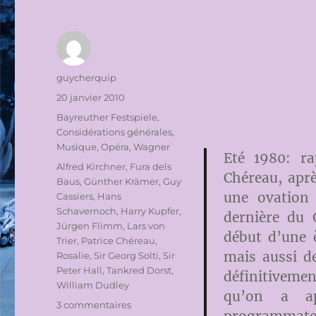
Auteur
guycherquip
Publié
20 janvier 2010
le
Catégories
Bayreuther Festspiele
,
Considérations générales
,
Musique
,
Opéra
,
Wagner
Eté 1980: ra
Étiquettes
Alfred Kirchner
,
Fura dels
Chéreau, aprè
Baus
,
Günther Krämer
,
Guy
une ovation
Cassiers
,
Hans
Schavernoch
,
Harry Kupfer
,
dernière du
Jürgen Flimm
,
Lars von
début d’une 
Trier
,
Patrice Chéreau
,
mais aussi de
Rosalie
,
Sir Georg Solti
,
Sir
Peter Hall
,
Tankred Dorst
,
définitivemen
William Dudley
qu’on a ap
sur
3 commentaires