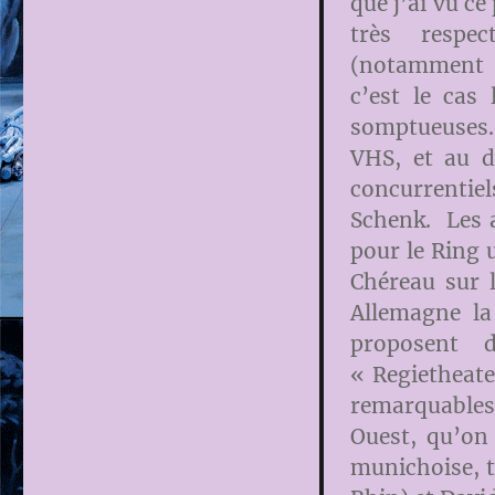
que j’ai vu ce
très respe
(notamment l
c’est le cas
somptueuses. 
VHS, et au d
concurrentiel
Schenk. Les 
pour le Ring 
Chéreau sur 
Allemagne la
proposent 
« Regietheate
remarquables
Ouest, qu’on
munichoise, t