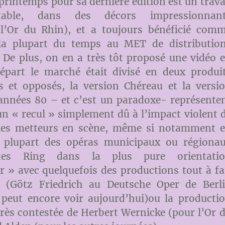
 printemps pour sa dernière édition est un trava
ctable, dans des décors impressionnan
’Or du Rhin), et a toujours bénéficié com
 la plupart du temps au MET de distributio
De plus, on en a très tôt proposé une vidéo 
épart le marché était divisé en deux produi
s et opposés, la version Chéreau et la versi
années 80 – et c’est un paradoxe- représente
un « recul » simplement dû à l’impact violent 
les metteurs en scène, même si notamment 
 plupart des opéras municipaux ou régiona
des Ring dans la plus pure orientati
r » avec quelquefois des productions tout à fa
 (Götz Friedrich au Deutsche Oper de Berl
 peut encore voir aujourd’hui)ou la producti
rès contestée de Herbert Wernicke (pour l’Or 