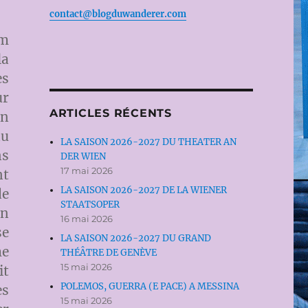
contact@blogduwanderer.com
am
la
es
ur
ARTICLES RÉCENTS
un
au
LA SAISON 2026-2027 DU THEATER AN
ns
DER WIEN
17 mai 2026
nt
LA SAISON 2026-2027 DE LA WIENER
de
STAATSOPER
en
16 mai 2026
se
LA SAISON 2026-2027 DU GRAND
me
THÉÂTRE DE GENÈVE
15 mai 2026
it
POLEMOS, GUERRA (E PACE) A MESSINA
es
15 mai 2026