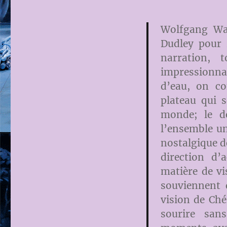
Wolfgang Wag
Dudley pour r
narration, 
impressionna
d’eau, on co
plateau qui 
monde; le d
l’ensemble un
nostalgique d
direction d’
matière de vi
souviennent 
vision de Ché
sourire san