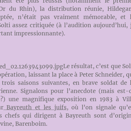
ient été plus réussis (notamment le premi
Or du Rhin), la distribution réunie, Hildega
ptée, n’était pas vraiment mémorable, et 
olti assez critiquée (à l’audition aujourd’hui, 
rtant impressionnante).
Le résultat, c’est que Sol
’opération, laissant la place à Peter Schneider, q
trois saisons suivantes, en brave soldat de 
ienne. Signalons pour l’anecdote (mais est-
?) une magnifique exposition en 1983 à Vil
ur
Bayreuth et les juifs
, où l’on signale qu’
s chefs qui dirigent à Bayreuth sont d’origi
Levine, Barenboim.