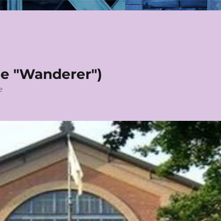
le "Wanderer")
e