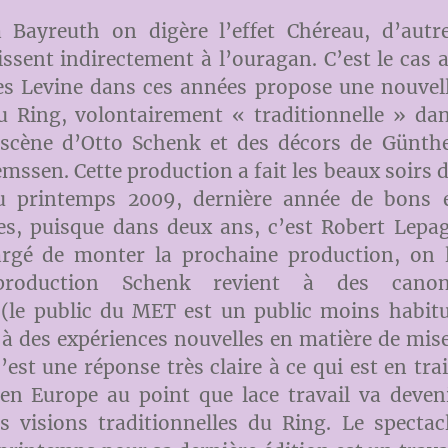
 Bayreuth on digère l’effet Chéreau, d’autr
issent indirectement à l’ouragan. C’est le cas 
s Levine dans ces années propose une nouvel
u Ring, volontairement « traditionnelle » da
scène d’Otto Schenk et des décors de Günth
mssen. Cette production a fait les beaux soirs 
u printemps 2009, dernière année de bons 
es, puisque dans deux ans, c’est Robert Lepa
argé de monter la prochaine production, on 
production Schenk revient à des cano
 (le public du MET est un public moins habit
à des expériences nouvelles en matière de mis
’est une réponse très claire à ce qui est en tra
en Europe au point que lace travail va deven
 visions traditionnelles du Ring. Le spectac