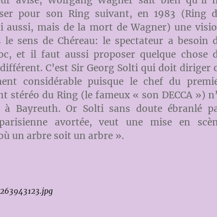
r avisé, Wolfgang Wagner sait bien qu’il 
ser pour son Ring suivant, en 1983 (Ring 
ui aussi, mais de la mort de Wagner) une visi
s le sens de Chéreau: le spectateur a besoin 
oc, et il faut aussi proposer quelque chose 
ifférent. C’est Sir Georg Solti qui doit diriger 
ent considérable puisque le chef du premi
t stéréo du Ring (le fameux « son DECCA ») n
é à Bayreuth. Or Solti sans doute ébranlé p
 parisienne avortée, veut une mise en scè
où un arbre soit un arbre ».