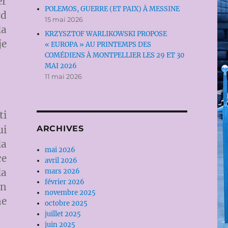
er
POLEMOS, GUERRE (ET PAIX) À MESSINE
rd
15 mai 2026
la
KRZYSZTOF WARLIKOWSKI PROPOSE
je
« EUROPA » AU PRINTEMPS DES
COMÉDIENS À MONTPELLIER LES 29 ET 30
MAI 2026
11 mai 2026
ti
ARCHIVES
ui
la
mai 2026
ce
avril 2026
la
mars 2026
février 2026
en
novembre 2025
ne
octobre 2025
juillet 2025
juin 2025