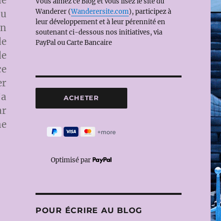
ne
Vous aimez ce Blog et vous lisez le site du
Wanderer (
Wanderersite.com
), participez à
du
leur développement et à leur pérennité en
on
soutenant ci-dessous nos initiatives, via
de
PayPal ou Carte Bancaire
de
ce
er
’a
ar
ne
Optimisé par
POUR ÉCRIRE AU BLOG