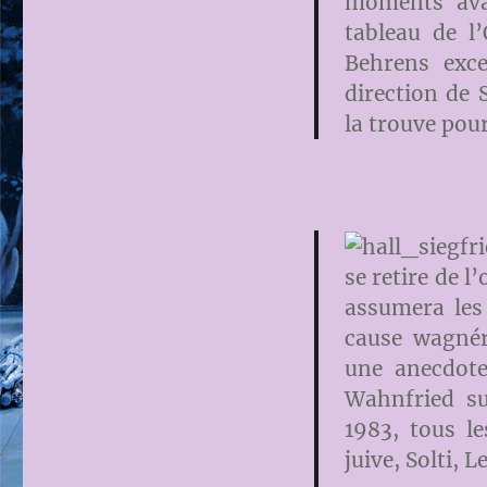
moments ava
tableau de l’
Behrens exce
direction de S
la trouve pou
se retire de l
assumera les 
cause wagnér
une anecdote
Wahnfried s
1983, tous le
juive, Solti, 