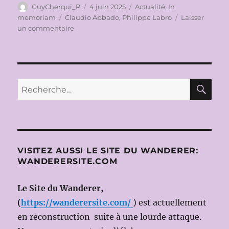
Auteur
Publié
Catégories
GuyCherqui_P
4 juin 2025
Actualité
,
In
le
Étiquettes
memoriam
Claudio Abbado
,
Philippe Labro
Laisser
sur
un commentaire
IN
MEMORIAM
PHILIPPE
LABRO
(1936-
RE
Recherche
2025)
pour :
VISITEZ AUSSI LE SITE DU WANDERER:
WANDERERSITE.COM
Le Site du Wanderer,
(
https://wanderersite.com/
) est actuellement
en reconstruction suite à une lourde attaque.