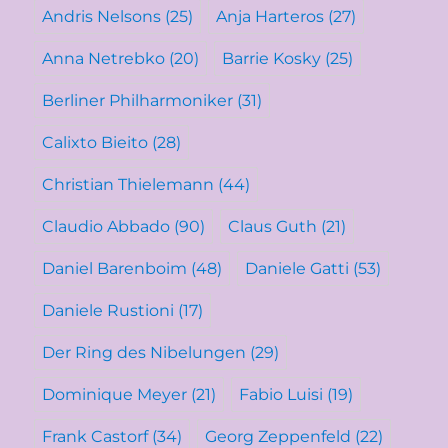
Andris Nelsons
(25)
Anja Harteros
(27)
Anna Netrebko
(20)
Barrie Kosky
(25)
Berliner Philharmoniker
(31)
Calixto Bieito
(28)
Christian Thielemann
(44)
Claudio Abbado
(90)
Claus Guth
(21)
Daniel Barenboim
(48)
Daniele Gatti
(53)
Daniele Rustioni
(17)
Der Ring des Nibelungen
(29)
Dominique Meyer
(21)
Fabio Luisi
(19)
Frank Castorf
(34)
Georg Zeppenfeld
(22)