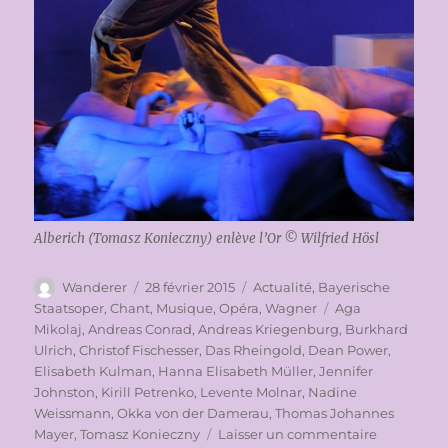
Alberich (Tomasz Konieczny) enlève l’Or © Wilfried Hösl
Auteur
Publié
Catégories
Wanderer
28 février 2015
Actualité
,
Bayerische
le
Étiquettes
Staatsoper
,
Chant
,
Musique
,
Opéra
,
Wagner
Aga
Mikolaj
,
Andreas Conrad
,
Andreas Kriegenburg
,
Burkhard
Ulrich
,
Christof Fischesser
,
Das Rheingold
,
Dean Power
,
Elisabeth Kulman
,
Hanna Elisabeth Müller
,
Jennifer
Johnston
,
Kirill Petrenko
,
Levente Molnar
,
Nadine
Weissmann
,
Okka von der Damerau
,
Thomas Johannes
sur
Mayer
,
Tomasz Konieczny
Laisser un commentaire