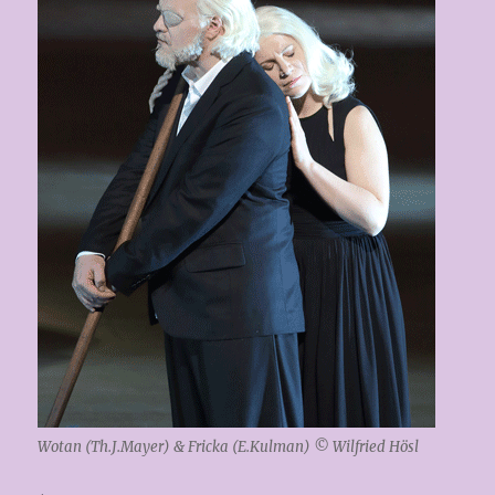
Wotan (Th.J.Mayer) & Fricka (E.Kulman) © Wilfried Hösl