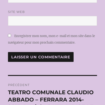
SITE WEB
Enregistrer mon nom, mon e-mail et mon site dans le
navigateur pour mon prochain commentaire.
Navigation
PRÉCÉDENT
de
TEATRO COMUNALE CLAUDIO
Publication
précédente :
ABBADO – FERRARA 2014-
l’article