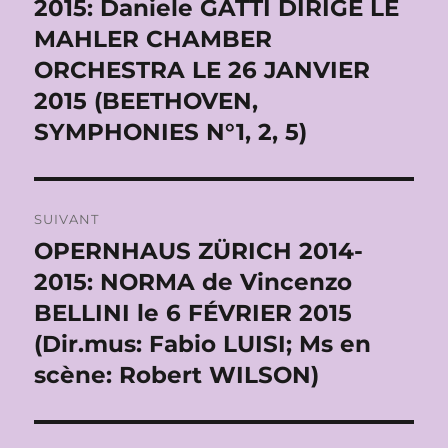
2015: Daniele GATTI DIRIGE LE
MAHLER CHAMBER
ORCHESTRA LE 26 JANVIER
2015 (BEETHOVEN,
SYMPHONIES N°1, 2, 5)
SUIVANT
OPERNHAUS ZÜRICH 2014-
Publication
suivante :
2015: NORMA de Vincenzo
BELLINI le 6 FÉVRIER 2015
(Dir.mus: Fabio LUISI; Ms en
scène: Robert WILSON)