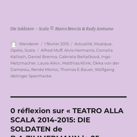
Die Soldaten – Scala © Marco Brescia & Rudy Amisano
Auteur
Publié
Catégories
Wanderer
1 février 2015
Actualité
,
Musique
,
le
Étiquettes
Opéra
,
Scala
Alfred Muff
,
Alvis Hermanis
,
Cornelia
Kallisch
,
Daniel Brenna
,
Gabriela Beňačková
,
Ingo
Metzmacher
,
Laura Aikin
,
Matthias Klink
,
Okka von der
Damerau
,
Renée Morloc
,
Thomas E.Bauer
,
Wolfgang
Ablinger Sperrhacke
0 réflexion sur « TEATRO ALLA
SCALA 2014-2015: DIE
SOLDATEN de