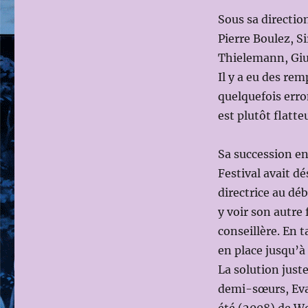
Sous sa directi
Pierre Boulez, S
Thielemann, Gius
Il y a eu des re
quelquefois err
est plutôt flatte
Sa succession en
Festival avait d
directrice au dé
y voir son autre 
conseillère. En t
en place jusqu’à
La solution juste
demi-sœurs, Eva 