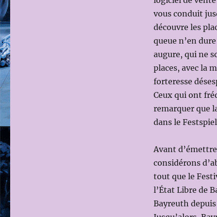
logiciel de vente
VERTE
vous conduit jus
découvre les plac
queue n’en dure
augure, qui ne s
places, avec la 
forteresse dése
Ceux qui ont fré
remarquer que la
dans le Festspie
Avant d’émettre 
considérons d’a
tout que le Fest
l’État Libre de B
Bayreuth depuis 