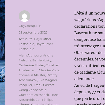
L’été d’un nou
wagnériens s’agit
Auteur
GuyCherqui_P
déclarations ton
Publié
25 septembre 2022
Bayreuth ne sont
le
Catégories
Actualité
,
Bayreuther
dangereuse baiss
Festspiele
,
Bayreuther
m’interroger sur 
Festspiele
Observateur de l
Étiquettes
Alain Altinoglu
,
Andris
décennies, je vou
Nelsons
,
Barrie Kosky
,
Catherine Foster
,
Christian
vraies difficult
Thielemann
,
Claudia Roth
,
de Madame Claudi
Cornelius Meister
,
Dmitry
allemande.
Tcherniakov
,
Eva Wagner-
Pasquier
,
Frank Castorf
,
Au vu de l’argent
Georg Zeppenfeld
,
depuis 1977 et d
Günther Groissböck
,
Hans
que j’ai le droit
Neuenfels
,
Jan Philipp
Gloger
,
Katharina Wagner
,