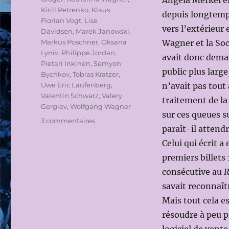
Angela Merkel el
Kirill Petrenko
,
Klaus
depuis longtemp
Florian Vogt
,
Lise
vers l’extérieur 
Davidsen
,
Marek Janowski
,
Markus Poschner
,
Oksana
Wagner et la Soc
Lyniv
,
Philippe Jordan
,
avait donc deman
Pietari Inkinen
,
Semyon
public plus large,
Bychkov
,
Tobias Kratzer
,
Uwe Eric Laufenberg
,
n’avait pas tout
Valentin Schwarz
,
Valery
traitement de la
Gergiev
,
Wolfgang Wagner
sur ces queues su
sur
3 commentaires
paraît-il attend
« LE
BAYREUTH
Celui qui écrit 
DE
premiers billets 
L’AVENIR »
consécutive au
R
:
AGITATIONS
savait reconnaîtr
AUTOUR
Mais tout cela e
DE
résoudre à peu pr
LA
COLLINE