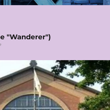
le "Wanderer")
e