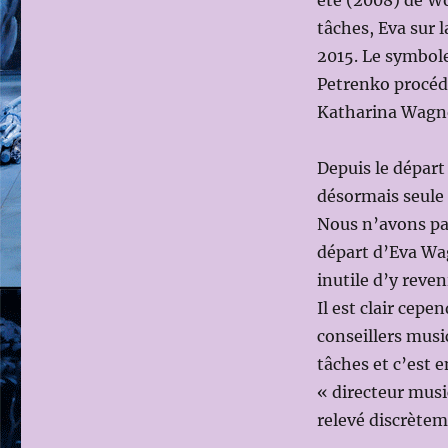
été (2008) de W
tâches, Eva sur 
2015. Le symbole
Petrenko procéd
Katharina Wagn
Depuis le dépar
désormais seule à
Nous n’avons pas
départ d’Eva Wag
inutile d’y reven
Il est clair cep
conseillers mus
tâches et c’est 
« directeur musi
relevé discrète