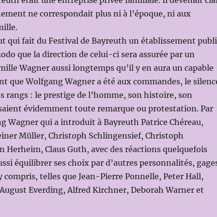
euth était une entreprise privée familiale. Il devenait cla
ement ne correspondait plus ni à l’époque, ni aux
ille.
t qui fait du Festival de Bayreuth un établissement publi
odo que la direction de celui-ci sera assurée par un
ille Wagner aussi longtemps qu’il y en aura un capable
ant que Wolfgang Wagner a été aux commandes, le silenc
es rangs : le prestige de l’homme, son histoire, son
isaient évidemment toute remarque ou protestation. Par
ng Wagner qui a introduit à Bayreuth Patrice Chéreau,
iner Müller, Christoph Schlingensief, Christoph
n Herheim, Claus Guth, avec des réactions quelquefois
ussi équilibrer ses choix par d’autres personnalités, gage
 y compris, telles que Jean-Pierre Ponnelle, Peter Hall,
August Everding, Alfred Kirchner, Deborah Warner et