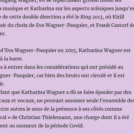
olfgang Wagner, en se répartissant grosso modo les
la musique et Katharina sur les aspects scéniques jusqu’e
 de cette double direction a été le
Ring 2013
, où Kirill
ait du choix de Eva Wagner-Pasquier, et Frank Castorf d
er.
t d’Eva Wagner-Pasquier en 2015, Katharina Wagner est
 la barre.
 à entrer dans les considérations qui ont présidé au
ner-Pasquier, car bien des bruits ont circulé et il est
ir.
endant que Katharina Wagner a dû se faire épauler par des
icaux et vocaux, ne pouvant assumer seule l’ensemble de
entre autres le sens de la présence à ses côtés comme
cal » de Christian Thielemann, une charge dont il a été
ment au moment de la période Covid.