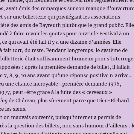
le-même, qui fréquente le Festival très régulièrement e
s, avait émis des remarques sur son manque d’ouvertur
et sur une billetterie qui privilégiait les associations
iété des amis de Bayreuth plutôt que le grand public. Elle
dé à faire revoir les quotas pour ouvrir le Festival à un
 ce qui avait été fait il y a une dizaine d’années. Elle
 à fait tort, du reste. Pendant longtemps, le système de
 billetterie était suffisamment brumeux pour s’interroge
pposées : après la première demande de billet, il fallait
re 7, 8, 9, 10 ans avant qu’une réponse positive n’arrive…
a eu une chance incroyable : première demande 1976,
1977, peut-être grâce à la fuite des « cerveaux »
ing
de Chéreau, plus sûrement parce que Dieu-Richard
e les siens.
st un mauvais souvenir, puisqu’internet a permis de
ès la question des billets, non sans humour d’ailleurs : l