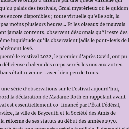
 illustre le temps d’attente par une queue virtuelle qui
qu’au palais des festivals, Graal mystérieux où le quidam
es encore disponibles ; toute virtuelle qu’elle soit, la
 pas moins plusieurs heures… Et les oiseaux de mauvais
ont jamais contents, observent désormais qu’il reste des
même inquiétude qu’ils observaient jadis le pont-levis de 
spérément levé.
quenté le Festival 2022, le premier d’après Covid, ont pu
 délicieuse chaleur des corps serrés les uns aux autres
lhaus était revenue… avec bien peu de trous.
une série d’observations sur le Festival aujourd’hui,
bord la déclaration de Madame Roth en rappelant avant
ival est essentiellement co-financé par l’État Fédéral,
avière, la ville de Bayreuth et la Société des Amis de
la réforme de ses statuts au début des années 1970.