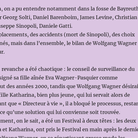
on, on a pu entendre notamment dans la fosse de Bayreut
ir Georg Solti, Daniel Barenboim, James Levine, Christian
eppe Sinopoli, Daniele Gatti.
mplacements, des accidents (mort de Sinopoli), des choix
onés, mais dans l’ensemble, le bilan de Wolfgang Wagner
ur.
 revanche a été chaotique : le conseil de surveillance du
ésigné sa fille aînée Eva Wagner-Pasquier comme
but des années 2000, tandis que Wolfgang Wagner désirai
fille Katharina, bien plus jeune, qui lui servait alors de
ant que « Directeur à vie », il a bloqué le processus, resta
 ce qu’une solution qui lui convienne soit trouvée.
ment, on le sait, a été un Festival à deux têtes : les deux
et Katharina, ont pris le Festival en main après le derni