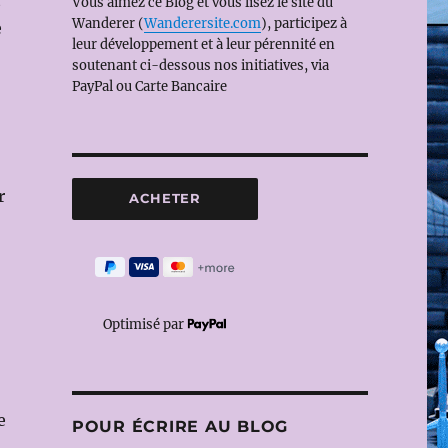
t
Vous aimez ce Blog et vous lisez le site du
Wanderer (
Wanderersite.com
), participez à
e
leur développement et à leur pérennité en
soutenant ci-dessous nos initiatives, via
PayPal ou Carte Bancaire
r
Optimisé par
e
POUR ÉCRIRE AU BLOG