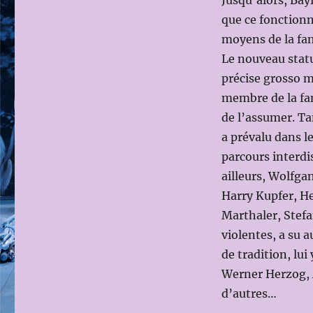
Jusqu’alors, Bayr
que ce fonctionn
moyens de la fam
Le nouveau statu
précise grosso m
membre de la fam
de l’assumer. T
a prévalu dans l
parcours interd
ailleurs, Wolfga
Harry Kupfer, He
Marthaler, Stefa
violentes, a su a
de tradition, lui
Werner Herzog, 
d’autres…