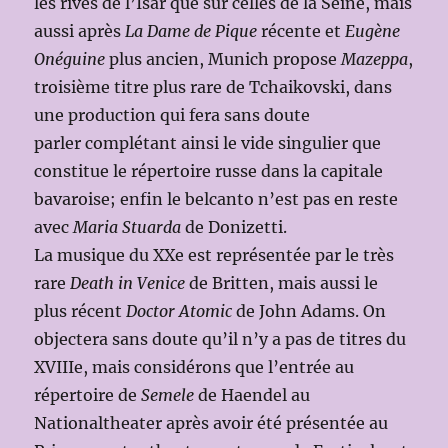
les rives de l’Isar que sur celles de la Seine, mais
aussi après
La Dame de Pique
récente et
Eugène
Onéguine
plus ancien, Munich propose
Mazeppa
,
troisième titre plus rare de Tchaikovski, dans
une production qui fera sans doute
parler complétant ainsi le vide singulier que
constitue le répertoire russe dans la capitale
bavaroise; enfin le belcanto n’est pas en reste
avec
Maria Stuarda
de Donizetti.
La musique du XXe est représentée par le très
rare
Death in Venice
de Britten, mais aussi le
plus récent
Doctor Atomic
de John Adams. On
objectera sans doute qu’il n’y a pas de titres du
XVIIIe, mais considérons que l’entrée au
répertoire de
Semele
de Haendel au
Nationaltheater après avoir été présentée au