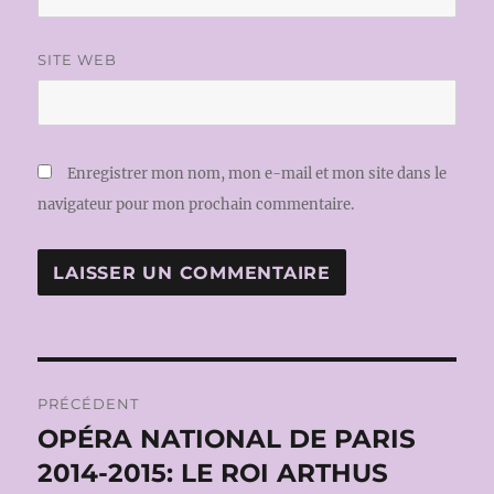
SITE WEB
Enregistrer mon nom, mon e-mail et mon site dans le
navigateur pour mon prochain commentaire.
Navigation
PRÉCÉDENT
de
OPÉRA NATIONAL DE PARIS
Publication
précédente :
2014-2015: LE ROI ARTHUS
l’article