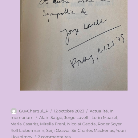
Auteur
Publié
Catégories
GuyCherqui_P
12 octobre 2023
Actualité
,
In
le
Étiquettes
memoriam
Alain Satgé
,
Jorge Lavelli
,
Lorin Maazel
,
Maria Casarès
,
Mirella Freni
,
Nicolaï Gedda
,
Roger Soyer
,
Rolf Liebermann
,
Seiji Ozawa
,
Sir Charles Mackerras
,
Youri
sur
Lioubimov
2 commentaires