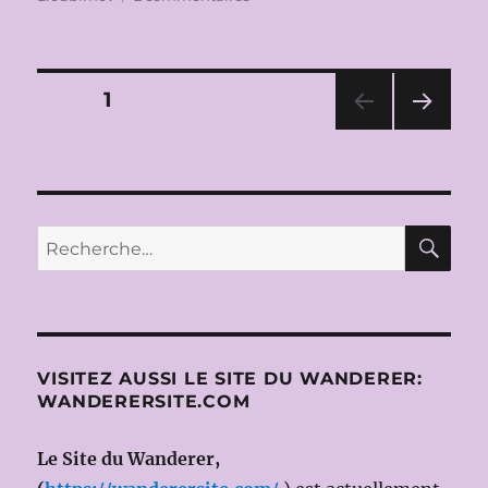
IN
MEMORIAM
JORGE
LAVELLI
Pagination
PAGE
1
(1932-
2023)
PAG
des
E
SUIV
publications
ANT
E
RE
Recherche
pour :
VISITEZ AUSSI LE SITE DU WANDERER:
WANDERERSITE.COM
Le Site du Wanderer,