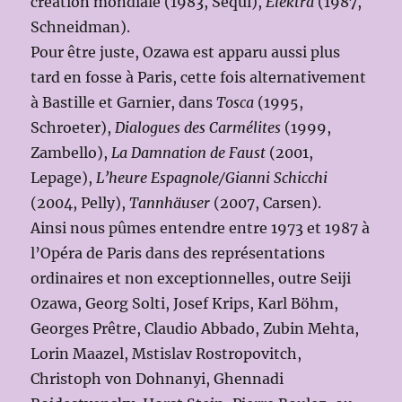
création mondiale (1983, Sequi),
Elektra
(1987,
Schneidman).
Pour être juste, Ozawa est apparu aussi plus
tard en fosse à Paris, cette fois alternativement
à Bastille et Garnier, dans
Tosca
(1995,
Schroeter),
Dialogues des Carmélites
(1999,
Zambello),
La Damnation de Faust
(2001,
Lepage),
L’heure Espagnole/Gianni Schicchi
(2004, Pelly),
Tannhäuser
(2007, Carsen).
Ainsi nous pûmes entendre entre 1973 et 1987 à
l’Opéra de Paris dans des représentations
ordinaires et non exceptionnelles, outre Seiji
Ozawa, Georg Solti, Josef Krips, Karl Böhm,
Georges Prêtre, Claudio Abbado, Zubin Mehta,
Lorin Maazel, Mstislav Rostropovitch,
Christoph von Dohnanyi, Ghennadi