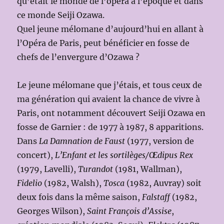
qu’était le monde de l’opéra à l’époque et dans
ce monde Seiji Ozawa.
Quel jeune mélomane d’aujourd’hui en allant à
l’Opéra de Paris, peut bénéficier en fosse de
chefs de l’envergure d’Ozawa ?
Le jeune mélomane que j’étais, et tous ceux de
ma génération qui avaient la chance de vivre à
Paris, ont notamment découvert Seiji Ozawa en
fosse de Garnier : de 1977 à 1987, 8 apparitions.
Dans
La Damnation de Faust
(1977, version de
concert),
L’Enfant et les sortilèges/Œdipus Rex
(1979, Lavelli),
Turandot
(1981, Wallman),
Fidelio
(1982, Walsh),
Tosca
(1982, Auvray) soit
deux fois dans la même saison,
Falstaff
(1982,
Georges Wilson),
Saint François d’Assise
,