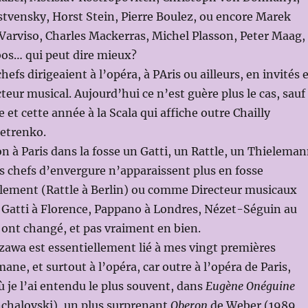
tvensky, Horst Stein, Pierre Boulez, ou encore Marek
 Varviso, Charles Mackerras, Michel Plasson, Peter Maag,
os… qui peut dire mieux?
hefs dirigeaient à l’opéra, à PAris ou ailleurs, en invités 
eur musical. Aujourd’hui ce n’est guère plus le cas, sauf
et cette année à la Scala qui affiche outre Chailly
etrenko.
 à Paris dans la fosse un Gatti, un Rattle, un Thielema
es chefs d’envergure n’apparaissent plus en fosse
lement (Rattle à Berlin) ou comme Directeur musicaux
, Gatti à Florence, Pappano à Londres, Nézet-Séguin au
ont changé, et pas vraiment en bien.
 Ozawa est essentiellement lié à mes vingt premières
ne, et surtout à l’opéra, car outre à l’opéra de Paris,
où je l’ai entendu le plus souvent, dans
Eugène Onéguine
nchalovski), un plus surprenant
Oberon
de Weber (1989,