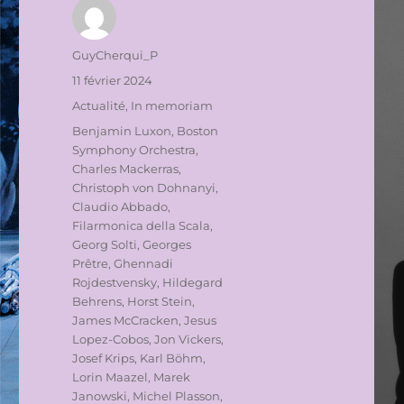
Auteur
GuyCherqui_P
Publié
11 février 2024
le
Catégories
Actualité
,
In memoriam
Étiquettes
Benjamin Luxon
,
Boston
Symphony Orchestra
,
Charles Mackerras
,
Christoph von Dohnanyi
,
Claudio Abbado
,
Filarmonica della Scala
,
Georg Solti
,
Georges
Prêtre
,
Ghennadi
Rojdestvensky
,
Hildegard
Behrens
,
Horst Stein
,
James McCracken
,
Jesus
Lopez-Cobos
,
Jon Vickers
,
Josef Krips
,
Karl Böhm
,
Lorin Maazel
,
Marek
Janowski
,
Michel Plasson
,