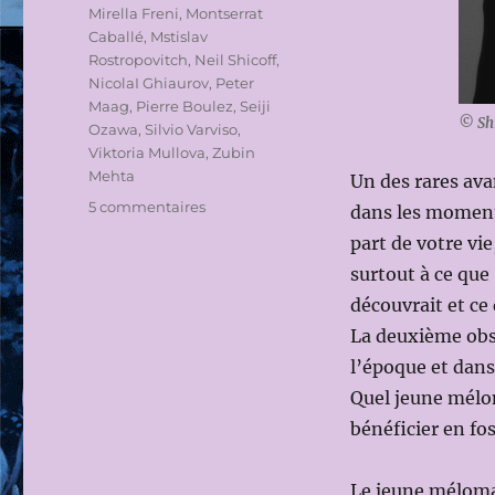
Mirella Freni
,
Montserrat
Caballé
,
Mstislav
Rostropovitch
,
Neil Shicoff
,
NicolaI Ghiaurov
,
Peter
Maag
,
Pierre Boulez
,
Seiji
© Shi
Ozawa
,
Silvio Varviso
,
Viktoria Mullova
,
Zubin
Mehta
Un des rares ava
sur
5 commentaires
dans les moment
IN
part de votre vi
MEMORIAM
surtout à ce que 
SEIJI
OZAWA
découvrait et ce 
(1935-
La deuxième obse
2024)
l’époque et dans
Quel jeune mélom
bénéficier en fo
Le jeune méloman