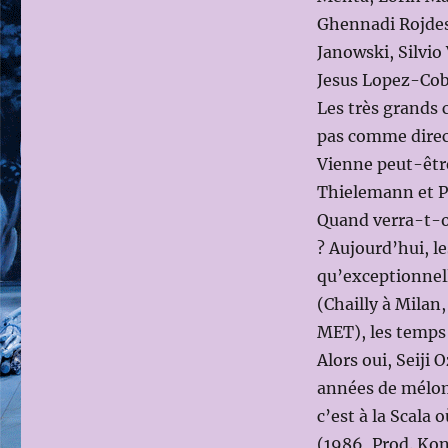
Ghennadi Rojdes
Janowski, Silvio
Jesus Lopez-Cob
Les très grands c
pas comme direct
Vienne peut-être 
Thielemann et P
Quand verra-t-on
? Aujourd’hui, l
qu’exceptionnel
(Chailly à Milan
MET), les temps 
Alors oui, Seiji
années de méloma
c’est à la Scala 
(1986, Prod. Ko