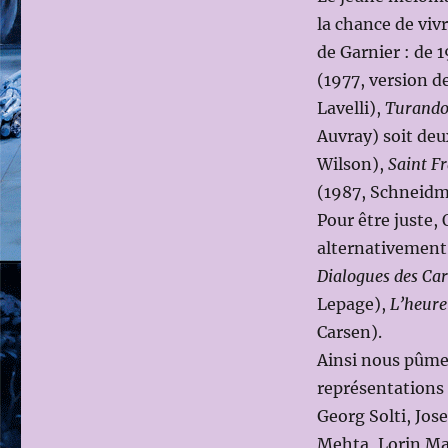
la chance de viv
de Garnier : de 
(1977, version d
Lavelli),
Turando
Auvray) soit deu
Wilson),
Saint Fr
(1987, Schneidm
Pour être juste, 
alternativement 
Dialogues des Car
Lepage),
L’heure
Carsen).
Ainsi nous pûmes
représentations 
Georg Solti, Jos
Mehta, Lorin Ma