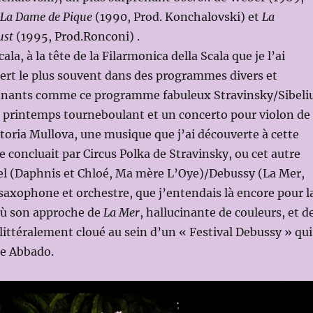
La Dame de Pique
(1990, Prod. Konchalovski) et
La
ust
(1995, Prod.Ronconi) .
cala, à la tête de la Filarmonica della Scala que je l’ai
ert le plus souvent dans des programmes divers et
nnants comme ce programme fabuleux Stravinsky/Sibeli
u printemps tourneboulant et un concerto pour violon de
ktoria Mullova, une musique que j’ai découverte à cette
e concluait par Circus Polka de Stravinsky, ou cet autre
 (Daphnis et Chloé, Ma mère L’Oye)/Debussy (La Mer,
axophone et orchestre, que j’entendais là encore pour l
 où son approche de
La Mer
, hallucinante de couleurs, et d
 littéralement cloué au sein d’un « Festival Debussy » qui
re Abbado.