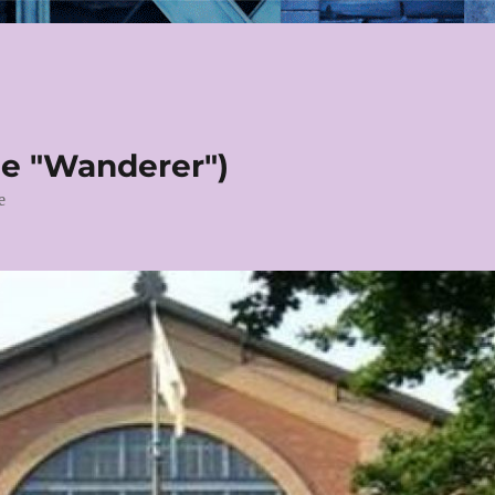
le "Wanderer")
e