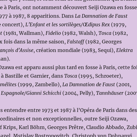
re à Paris, ont notamment découvert Seiji Ozawa en fosse
1977 à 1987, 8 apparitions. Dans
La Damnation de Faust
e concert),
L’Enfant et les sortilèges/Œdipus Rex
(1979,
t
(1981, Wallman),
Fidelio
(1982, Walsh),
Tosca
(1982,
x fois dans la même saison,
Falstaff
(1982, Georges
ançois d’Assise
, création mondiale (1983, Sequi),
Elektra
an).
Ozawa est apparu aussi plus tard en fosse à Paris, cette fo
à Bastille et Garnier, dans
Tosca
(1995, Schroeter),
mélites
(1999, Zambello),
La Damnation de Faust
(2001,
 Espagnole/Gianni Schicchi
(2004, Pelly),
Tannhäuser
(200
 entendre entre 1973 et 1987 à l’Opéra de Paris dans des
ordinaires et non exceptionnelles, outre Seiji Ozawa,
ef Krips, Karl Böhm, Georges Prêtre, Claudio Abbado, Zub
azel, Mstislav Rostropovitch, Christoph von Dohnanyi,