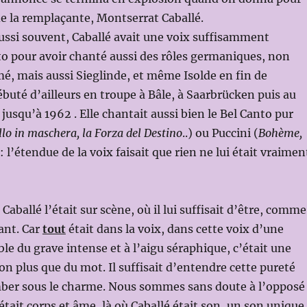
e la remplaçante, Montserrat Caballé.
aussi souvent, Caballé avait une voix suffisamment
o pour avoir chanté aussi des rôles germaniques, non
, mais aussi Sieglinde, et même Isolde en fin de
débuté d’ailleurs en troupe à Bâle, à Saarbrücken puis au
usqu’à 1962 . Elle chantait aussi bien le Bel Canto pur
lo in maschera, la Forza del Destino
..) ou Puccini (
Bohème,
 : l’étendue de la voix faisait que rien ne lui était vraimen
ballé l’était sur scène, où il lui suffisait d’être, comme
ant. Car
tout
était dans la voix, dans cette voix d’une
le du grave intense et à l’aigu séraphique, c’était une
n plus que du mot. Il suffisait d’entendre cette pureté
ber sous le charme. Nous sommes sans doute à l’opposé
était corps et âme, là où Caballé était son, un son unique