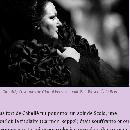
 Caballé) Costumes de Gianni Versace, prod. Bob Wilson © Lelli et
us fort de Caballé fut pour moi un soir de Scala, une
omé
où la titulaire (Carmen Reppel) était souffrante et où
le annonce se termina en explosion quand on donna pour