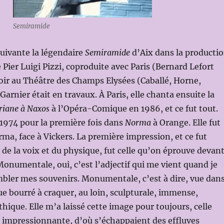
Semiramide
 suivante la légendaire
Semiramide
d’Aix dans la producti
 Pier Luigi Pizzi, coproduite avec Paris (Bernard Lefort
voir au Théâtre des Champs Elysées (Caballé, Horne,
arnier était en travaux. À Paris, elle chanta ensuite la
riane à Naxos
à l’Opéra-Comique en 1986, et ce fut tout.
n 1974 pour la première fois dans
Norma
à Orange. Elle fut
a, face à Vickers. La première impression, et ce fut
 de la voix et du physique, fut celle qu’on éprouve devan
numentale, oui, c’est l’adjectif qui me vient quand je
bler mes souvenirs. Monumentale, c’est à dire, vue dan
ue bourré à craquer, au loin, sculpturale, immense,
hique. Elle m’a laissé cette image pour toujours, celle
 impressionnante, d’où s’échappaient des effluves