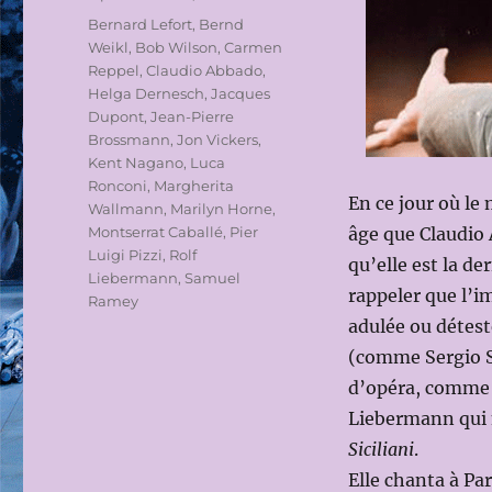
Étiquettes
Bernard Lefort
,
Bernd
Weikl
,
Bob Wilson
,
Carmen
Reppel
,
Claudio Abbado
,
Helga Dernesch
,
Jacques
Dupont
,
Jean-Pierre
Brossmann
,
Jon Vickers
,
Kent Nagano
,
Luca
Ronconi
,
Margherita
En ce jour où le
Wallmann
,
Marilyn Horne
,
Montserrat Caballé
,
Pier
âge que Claudio 
Luigi Pizzi
,
Rolf
qu’elle est la de
Liebermann
,
Samuel
rappeler que l’i
Ramey
adulée ou détest
(comme Sergio Se
d’opéra, comme l
Liebermann qui n
Siciliani
.
Elle chanta à Par