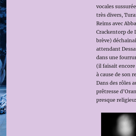
vocales sussurées
très divers, Tu
Reims avec Abbad
Crackentorp de L
brève) déchainai
attendant Dessay 
dans une fourrur
(il faisait enco
à cause de son re
Dans des rôles au
prêtresse d’Oran
presque religieux