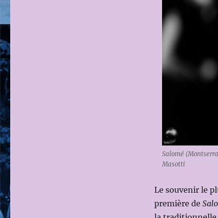
Salomé (Montserrat
Masotti
Le souvenir le pl
première de
Sal
la traditionnel