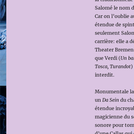
Salomé le nom d
Car on l’oublie 
étendue de spint
seulement Salomé
carrière: elle a 
Theater Bremen j
que Verdi (
Un bal
Tosca, Turandot
)
interdit.
Monumentale la Ca
un
Da Sein
du ch
étendue incroyab
magicienne du so
sonore pour tom
d’une Callas qui 