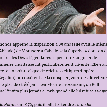
 monde apprend la disparition à 85 ans (elle avait le mêm
Abbado) de Montserrat Caballé, « la Superba » dont on d
rnière des Divas légendaires, il peut être singulier de
mmense chanteuse fut particulièrement clivante. Elle étai
ée, à un point tel que de célèbres critiques d’opéra
galini) ne cessèrent de la conspuer, voire des directeur
e placide et élégant Jean-Pierre Brossmann, ou Rolf
e l’invita plus jamais à Paris quand elle lui refusa
I Vespr
is
Norma
en 1972, puis il fallut attendre
Turandot