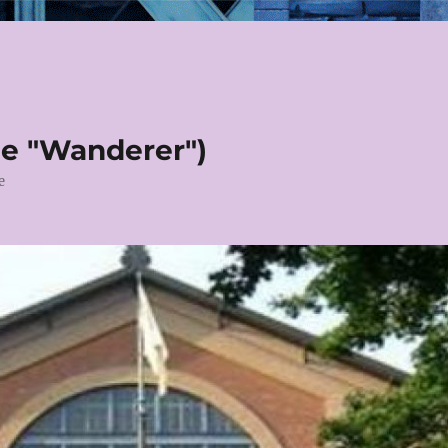
le "Wanderer")
e