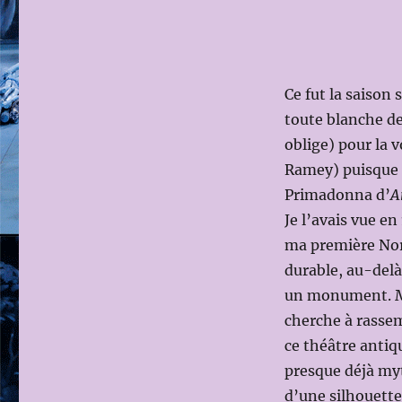
Ce fut la saison
toute blanche de
oblige) pour la 
Ramey) puisque G
Primadonna d’
A
Je l’avais vue e
ma première Norm
durable, au-delà
un monument. Mo
cherche à rassem
ce théâtre antiq
presque déjà myt
d’une silhouette