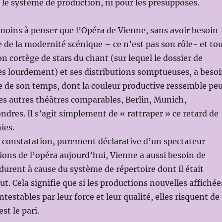
r le système de production, ni pour les présupposés.
moins à penser que l’Opéra de Vienne, sans avoir besoin
te de la modernité scénique – ce n’est pas son rôle- et to
n cortège de stars du chant (sur lequel le dossier de
rès lourdement) et ses distributions somptueuses, a beso
e de son temps, dont la couleur productive ressemble pe
des autres théâtres comparables, Berlin, Munich,
res. Il s’agit simplement de « rattraper » ce retard de
ies.
 constatation, purement déclarative d’un spectateur
tions de l’opéra aujourd’hui, Vienne a aussi besoin de
durent à cause du système de répertoire dont il était
t. Cela signifie que si les productions nouvelles affichée
testables par leur force et leur qualité, elles risquent de
st le pari.