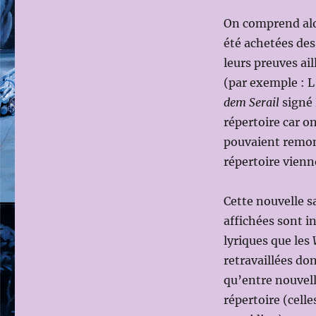
On comprend alor
été achetées des
leurs preuves ail
(par exemple : L
dem Serail
signé 
répertoire car o
pouvaient remon
répertoire vienn
Cette nouvelle s
affichées sont i
lyriques que les
retravaillées don
qu’entre nouvel
répertoire (celle