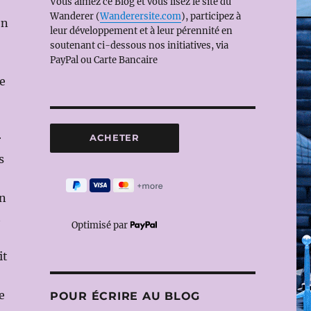
Vous aimez ce Blog et vous lisez le site du
Wanderer (
Wanderersite.com
), participez à
on
leur développement et à leur pérennité en
soutenant ci-dessous nos initiatives, via
PayPal ou Carte Bancaire
e
r
s
un
t
Optimisé par
it
e
POUR ÉCRIRE AU BLOG