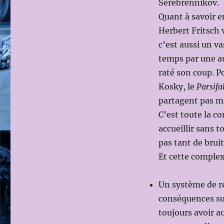
Serebrennikov.
Quant à savoir e
Herbert Fritsch 
c’est aussi un v
temps par une au
raté son coup. P
Kosky, le
Parsifa
partagent pas m
C’est toute la c
accueillir sans t
pas tant de bruit
Et cette complex
Un système de ré
conséquences sur
toujours avoir a