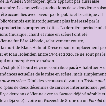
 la Wiener Staatsoper, qui n’apparaît pas aussi aisé
attendre. Les nouvelles productions de sa deuxième sais
té accueillies avec faveur par le public et la critique : il
ublic viennois est historiquement plus intéressé par le
s productions proprement dites. La dernière période où d
ions (musique, chant et mise en scène) ont été
ienne fut l’ère Abbado, relativement courte,
 la mort de Klaus Helmut Drese et son remplacement pa
 et Ioan Holender. Entre 1991 et 2020, ce ne sont pas le
 qui ont marqué cette maison.
 c’est plutôt lourd et ça ne contribue pas à « habituer » 
endances actuelles de la mise en scène, mais simplemen
a mise en scène
. D’où des secousses devant un
Tristan und
o (plus de deux décennies de carrière internationale, pet
l y a deux ans à Vienne avec sa
Carmen
déjà vénérable et
e a déjà vue) , voire un
Wozzeck
de Stone ou un
Parsifal
d