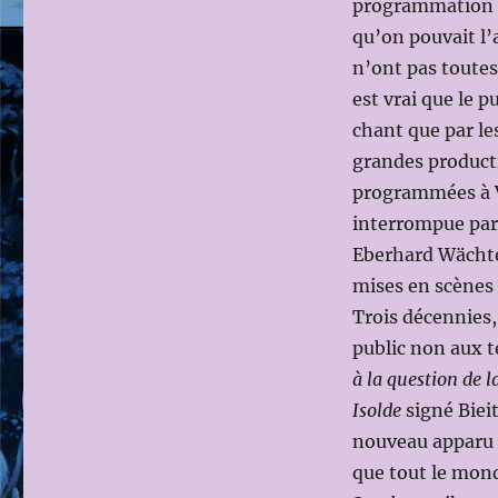
programmation de
2023
qu’on pouvait l’
DE
n’ont pas toutes é
LA
WIENER
est vrai que le p
STAATSOPER
chant que par le
grandes product
programmées à V
interrompue par
Eberhard Wächter
mises en scènes
Trois décennies,
public non aux t
à la question de l
Isolde
signé Bieit
nouveau apparu i
que tout le mond