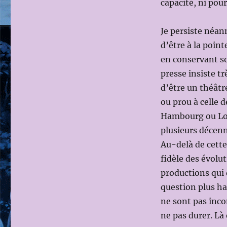
capacité, ni pou
Je persiste néan
d’être à la poin
en conservant so
presse insiste t
d’être un théâtr
ou prou à celle 
Hambourg ou Lond
plusieurs décenn
Au-delà de cette
fidèle des évolu
productions qui 
question plus hau
ne sont pas incon
ne pas durer. Là e