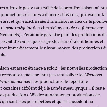
s mieux le geste tant raillé de la première saison où on
 productions récentes à d’autres théâtres, qui avaient fai
leurs, et qui enrichissaient la maison au lieu de la plomb
’
Eugène Onéguine
de Tcherniakov ou
Die Entführung aus
Neuenfels), c’était une garantie pour des productions de
n savait d’avance que ces productions étaient bonnes et
ter immédiatement le niveau moyen des productions d
ois.
aison est assez étrange a priori : les nouvelles productio
ntéressantes, mais ne font pas tant saliver les
Wanderer
Wiederaufnahmen,
les productions de répertoire
t certaines affolent déjà le Landerneau lyrique… Il reste
les productions, Wiederaufnahmen et productions de
s qui sont très peu répétées et qui se succèdent au