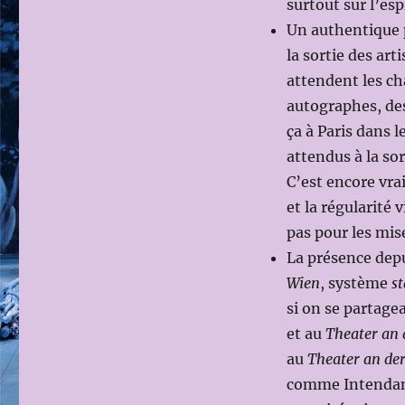
surtout sur l’esp
Un authentique p
la sortie des ar
attendent les ch
autographes, des
ça à Paris dans l
attendus à la sor
C’est encore vrai
et la régularité 
pas pour les mis
La présence depu
Wien
, système
s
si on se partageai
et au
Theater an 
au
Theater an de
comme Intendant