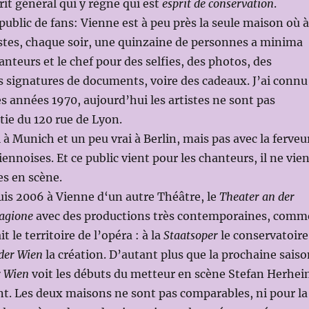
rit général qui y règne qui est
esprit de conservation
.
ublic de fans: Vienne est à peu près la seule maison où à
tistes, chaque soir, une quinzaine de personnes a minima
anteurs et le chef pour des selfies, des photos, des
 signatures de documents, voire des cadeaux. J’ai connu
es années 1970, aujourd’hui les artistes ne sont pas
tie du 120 rue de Lyon.
 à Munich et un peu vrai à Berlin, mais pas avec la ferveu
viennoises. Et ce public vient pour les chanteurs, il ne vie
es en scène.
is 2006 à Vienne d‘un autre Théâtre, le
Theater an der
tagione
avec des productions très contemporaines, comm
t le territoire de l’opéra : à la
Staatsoper
le conservatoire
der Wien
la création. D’autant plus que la prochaine sais
r Wien
voit les débuts du metteur en scène Stefan Herhe
. Les deux maisons ne sont pas comparables, ni pour la