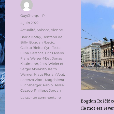
Auteur
GuyCherqui_P
Publié
4 juin 2022
le
Catégories
Actualité
,
Saisons
,
Vienne
Étiquettes
Barrie Kosky
,
Bertrand de
Billy
,
Bogdan Roscic
,
Calixto Bieito
,
Cyril Teste
,
Elina Garanca
,
Eric Owens
,
Franz Welser-Möst
,
Jonas
Kaufmann
,
Jossi Wieler et
Sergio Morabito
,
Keith
Warner
,
Klaus Florian Vogt
,
Lorenzo Viotti
,
Magdalena
Fuchsberger
,
Pablo Heras-
Casado
,
Philippe Jordan
sur
Laisser un commentaire
Bogdan Roščić co
LA
(le mot est reven
SAISON
2022-