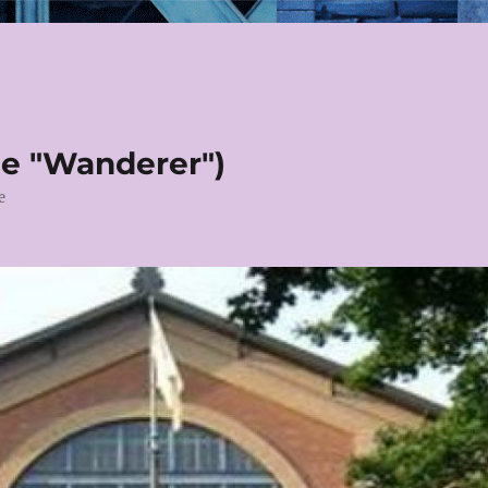
le "Wanderer")
e