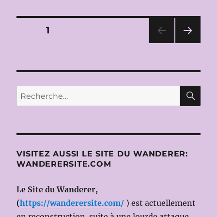
SAISON
2025-
2026
Pagination
PAGE
1
DU
GRAND
PAG
des
THÉÂTRE
E
DE
SUIV
publications
ANT
GENÈVE
E
RE
Recherche
pour :
VISITEZ AUSSI LE SITE DU WANDERER:
WANDERERSITE.COM
Le Site du Wanderer,
(
https://wanderersite.com/
) est actuellement
en reconstruction suite à une lourde attaque.