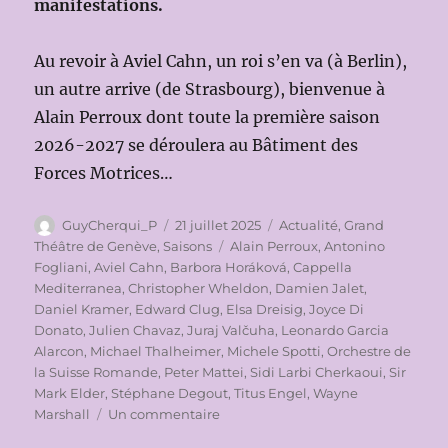
manifestations.
Au revoir à Aviel Cahn, un roi s’en va (à Berlin),
un autre arrive (de Strasbourg), bienvenue à
Alain Perroux dont toute la première saison
2026-2027 se déroulera au Bâtiment des
Forces Motrices…
Auteur
Publié
Catégories
GuyCherqui_P
21 juillet 2025
Actualité
,
Grand
le
Étiquettes
Théâtre de Genève
,
Saisons
Alain Perroux
,
Antonino
Fogliani
,
Aviel Cahn
,
Barbora Horáková
,
Cappella
Mediterranea
,
Christopher Wheldon
,
Damien Jalet
,
Daniel Kramer
,
Edward Clug
,
Elsa Dreisig
,
Joyce Di
Donato
,
Julien Chavaz
,
Juraj Valčuha
,
Leonardo Garcia
Alarcon
,
Michael Thalheimer
,
Michele Spotti
,
Orchestre de
la Suisse Romande
,
Peter Mattei
,
Sidi Larbi Cherkaoui
,
Sir
Mark Elder
,
Stéphane Degout
,
Titus Engel
,
Wayne
sur
Marshall
Un commentaire
LA