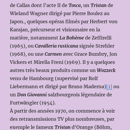
de Callas dont l’acte II de
Tosca
, un
Tristan
de
Wieland Wagner dirigé par Pierre Boulez au
Japon., quelques opéras filmés par Herbert von
Karajan, précurseur et visionnaire en la
matière, notamment
La Bohème
de Zeffirelli
(1965), ou
Cavalleria rusticana
signée Strehler
(1968), ou une
Carmen
avec Grace Bumbry, Jon
Vickers et Mirella Freni (1969). Il y a quelques
autres très beaux produits comme un
Wozzeck
venu de Hambourg (supervisé par Rolf
Liebermann et dirigé par Bruno Maderna)
[1]
ou
un
Don Giovanni
salzbourgeois légendaire de
Furtwängler (1954).
À partir des années 1970, on commence à voir
des retransmissions TV plus nombreuses, par
exemple le fameux
Tristan
d’Orange (Böhm,