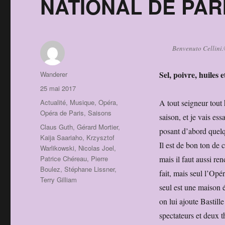
NATIONAL DE PAR
Benvenuto Cellini
Auteur
Sel, poivre, huiles 
Wanderer
Publié
25 mai 2017
le
Catégories
Actualité
,
Musique
,
Opéra
,
A tout seigneur tout 
Opéra de Paris
,
Saisons
saison, et je vais es
Étiquettes
Claus Guth
,
Gérard Mortier
,
posant d’abord quel
Kaija Saariaho
,
Krzysztof
Il est de bon ton de 
Warlikowski
,
Nicolas Joel
,
Patrice Chéreau
,
Pierre
mais il faut aussi re
Boulez
,
Stéphane Lissner
,
fait, mais seul l’Opé
Terry Gilliam
seul est une maison 
on lui ajoute Bastill
spectateurs et deux t