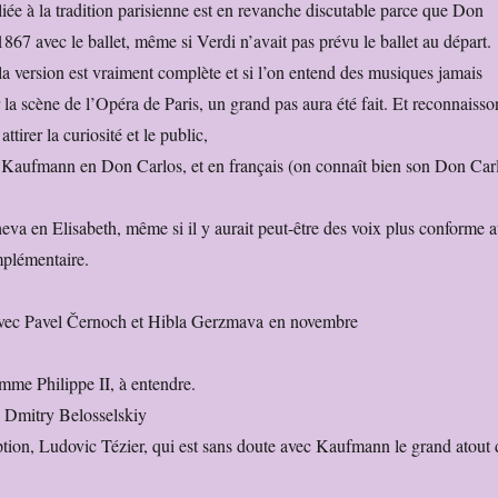
 liée à la tradition parisienne est en revanche discutable parce que Don
1867 avec le ballet, même si Verdi n’avait pas prévu le ballet au départ.
la version est vraiment complète et si l’on entend des musiques jamais
la scène de l’Opéra de Paris, un grand pas aura été fait. Et reconnaisso
attirer la curiosité et le public,
 Kaufmann en Don Carlos, et en français (on connaît bien son Don Car
eva en Elisabeth, même si il y aurait peut-être des voix plus conforme 
mplémentaire.
avec Pavel Černoch et Hibla Gerzmava en novembre
me Philippe II, à entendre.
, Dmitry Belosselskiy
ion, Ludovic Tézier, qui est sans doute avec Kaufmann le grand atout 