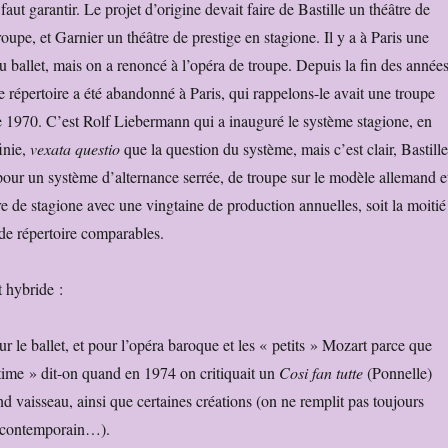
aut garantir. Le projet d’origine devait faire de Bastille un théâtre de
roupe, et Garnier un théâtre de prestige en stagione. Il y a à Paris une
du ballet, mais on a renoncé à l’opéra de troupe. Depuis la fin des année
de répertoire a été abandonné à Paris, qui rappelons-le avait une troupe
de 1970. C’est Rolf Liebermann qui a inauguré le système stagione, en
inie,
vexata questio
que la question du système, mais c’est clair, Bastille
pour un système d’alternance serrée, de troupe sur le modèle allemand e
e de stagione avec une vingtaine de production annuelles, soit la moitié
 de répertoire comparables.
t hybride :
r le ballet, et pour l’opéra baroque et les « petits » Mozart parce que
ntime » dit-on quand en 1974 on critiquait un
Cosi fan tutte
(Ponnelle)
d vaisseau, ainsi que certaines créations (on ne remplit pas toujours
a contemporain…).