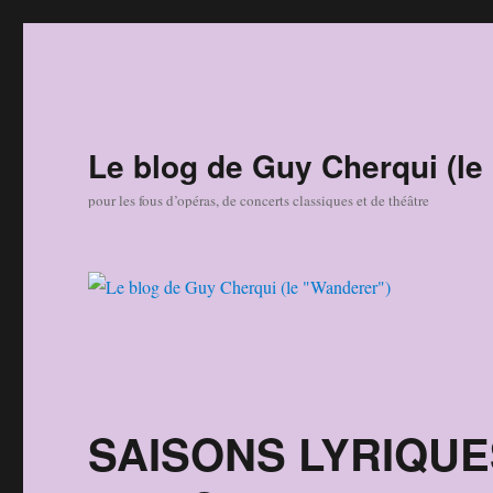
Le blog de Guy Cherqui (le
pour les fous d’opéras, de concerts classiques et de théâtre
SAISONS LYRIQUE