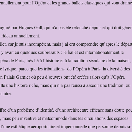
ntiellement pour l’Opéra et les grands ballets classiques qui vont draine
uguré par Hugues Gall, qui n’a pas été retouché depuis et qui doit gérer
e rideau annuellement.
allet, car je suis incompétent, mais j’ai cru comprendre qu’après le dépar
l y avait eu quelques soubresauts : le ballet est internationalement le
ra de Paris, très lié à l’histoire et à la tradition séculaire de la maison,
e lyrique, parce que les tribulations de l’Opéra à Paris, la diversité des
un Palais Garnier où peu d’œuvres ont été créées (alors qu’à l’Opéra
une histoire riche, mais qui n’a pas réussi à asseoir une tradition, ou
naître.
ffre d’un problème d’identité, d’une architecture efficace sans doute po
il, mais peu inventive et malcommode dans les circulations des espaces
, d’une esthétique aéroportuaire et impersonnelle que personne depuis so