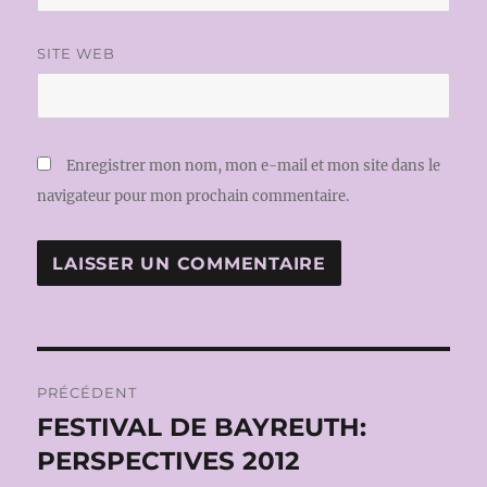
SITE WEB
Enregistrer mon nom, mon e-mail et mon site dans le
navigateur pour mon prochain commentaire.
Navigation
PRÉCÉDENT
de
FESTIVAL DE BAYREUTH:
Publication
précédente :
PERSPECTIVES 2012
l’article