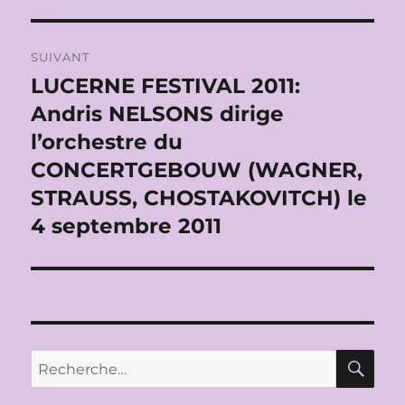
SUIVANT
LUCERNE FESTIVAL 2011:
Publication
suivante :
Andris NELSONS dirige
l’orchestre du
CONCERTGEBOUW (WAGNER,
STRAUSS, CHOSTAKOVITCH) le
4 septembre 2011
RE
Recherche
pour :