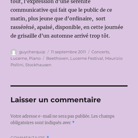
tout, l’expression d’une sérénité
communicative qui fait que le public de ce
matin, plus jeune que d’ordinaire, sort
rasséréné, apaisé, disponible, en cette journée
de grisaille d’un automne arrivé trop tôt.
Auteur
Publié
Catégories
guycherquip
11 septembre 2011
Concerts
,
le
Étiquettes
Lucerne
,
Piano
Beethoven
,
Lucerne Festival
,
Maurizio
Pollini
,
Stockhausen
Laisser un commentaire
Votre adresse e-mail ne sera pas publiée.
Les champs
obligatoires sont indiqués avec
*
COMMENTAIRE
*