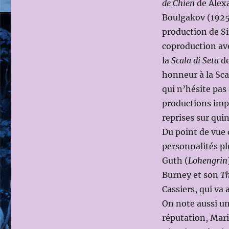
de Chien
de Alexa
Boulgakov (1925)
production de S
coproduction ave
la
Scala di Seta
de
honneur à la Sca
qui n’hésite pa
productions impo
reprises sur qui
Du point de vue
personnalités p
Guth (
Lohengrin
Burney et son
Th
Cassiers, qui va
On note aussi un
réputation, Mar