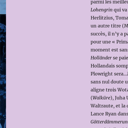
parmi les meille
Lohengrin
qui va
Herlitzius, Toma
un autre titre (
succès, il n’y a
pour une « Prima
moment est sans
Holländer
se paie
Hollandais sompt
Plowright sera…
sans nul doute un
aligne trois Wot
(
Walküre
), Juha 
Waltraute, et la
Lance Ryan dans
Götterdämmerun