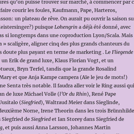
ures qu’on puisse trouver sur marché, à commencer par 
 faire courir les foules, Kaufmann, Pape, Harteros,
sson: un plateau de rêve. On aurait pu ouvrir la saison su
Meistersinger?) puisque
Lohengrin
a déjà été donné, avec
 pas si longtemps dans une coproduction Lyon/Scala. Mais
 » scaligère, aligner cinq des plus grands chanteurs du
 doute plus payant en terme de marketing . Le
Fliegende
 un Erik de grand luxe, Klaus Florian Vogt, et un
ueux, Bryn Terfel, tandis que la grande Rosalind
Mary et que Anja Kampe campera (Aïe le jeu de mots!)
e Senta très notable. Il faudra aller voir le Ring aussi qu
an de luxe Michael Volle (
l’Or du Rhin
), René Pape
Uusitalo (
Siegfried
), Waltraud Meier dans Sieglinde,
 deuxième Norne, Irene Theorin dans les trois Brünnhilde
 Siegfried de
Siegfried
et Ian Storey dans Siegfried de
g
, et puis aussi Anna Larsson, Johannes Martin