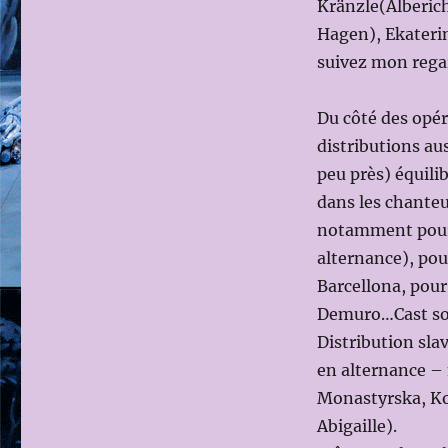
Kränzle(Alberich
Hagen), Ekaterin
suivez mon reg
Du côté des opéra
distributions au
peu près) équilib
dans les chanteu
notamment pour 
alternance), po
Barcellona, pour
Demuro…Cast soli
Distribution sla
en alternance – 
Monastyrska, Ko
Abigaille).