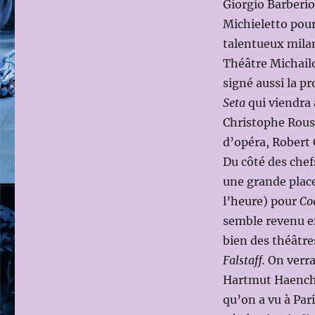
Giorgio Barberi
Michieletto pou
talentueux milan
Théâtre Michailo
signé aussi la p
Seta
qui viendra 
Christophe Rouss
d’opéra, Robert
Du côté des chef
une grande place
l’heure) pour
Co
semble revenu e
bien des théâtre
Falstaff.
On verra
Hartmut Haenche
qu’on a vu à Pari