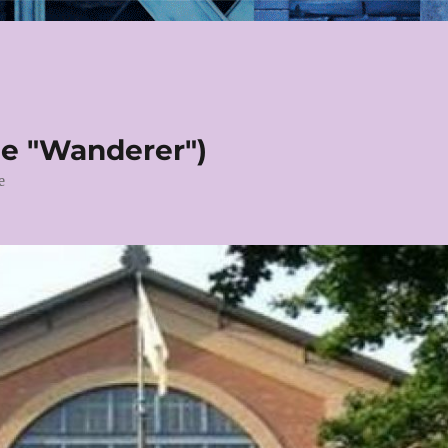
le "Wanderer")
e