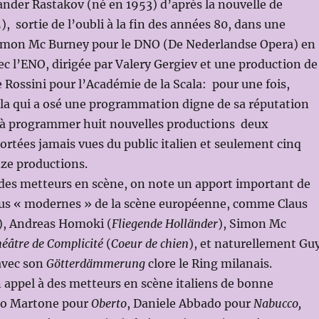
nder Rastakov (né en 1953) d’après la nouvelle de
, sortie de l’oubli à la fin des années 80, dans une
imon Mc Burney pour le DNO (De Nederlandse Opera) en
c l’ENO, dirigée par Valery Gergiev et une production de
 Rossini pour l’Académie de la Scala: pour une fois,
la qui a osé une programmation digne de sa réputation
s à programmer huit nouvelles productions deux
rtées jamais vues du public italien et seulement cinq
nze productions.
 des metteurs en scène, on note un apport important de
lus « modernes » de la scène européenne, comme Claus
), Andreas Homoki (
Fliegende Holländer
), Simon Mc
éâtre de Complicité
(
Coeur de chien
), et naturellement Gu
 avec son
Götterdämmerung
clore le Ring milanais.
 appel à des metteurs en scène italiens de bonne
io Martone pour
Oberto
, Daniele Abbado pour
Nabucco,