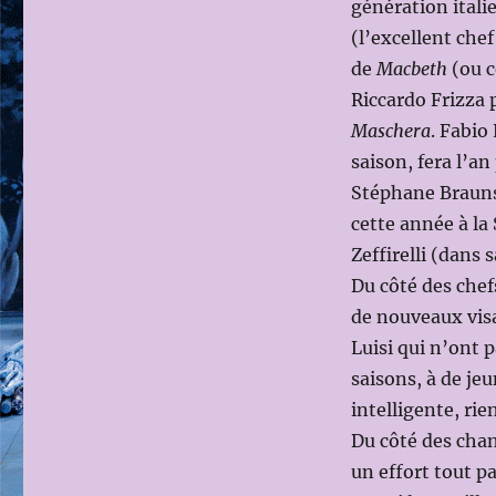
génération itali
(l’excellent che
de
Macbeth
(ou c
Riccardo Frizza
Maschera
. Fabio
saison, fera l’a
Stéphane Brauns
cette année à la
Zeffirelli (dans 
Du côté des chef
de nouveaux vis
Luisi qui n’ont p
saisons, à de je
intelligente, rie
Du côté des chan
un effort tout p