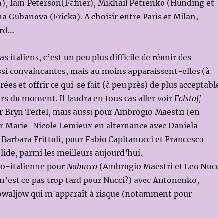
), Iain Peterson(Fafner), Mikhail Petrenko (Hunding et
a Gubanova (Fricka). A choisir entre Paris et Milan,
ard…
s italiens, c’est un peu plus difficile de réunir des
ssi convaincantes, mais au moins apparaissent-elles (à
rées et offrir ce qui se fait (à peu près) de plus acceptabl
rs du moment. Il faudra en tous cas aller voir
Falstaff
Bryn Terfel, mais aussi pour Ambrogio Maestri (en
ur Marie-Nicole Lemieux en alternance avec Daniela
 Barbara Frittoli, pour Fabio Capitanucci et Francesco
de, parmi les meilleurs aujourd’hui.
vo-italienne pour
Nabucco
(Ambrogio Maestri et Leo Nucc
n’est ce pas trop tard pour Nucci?) avec Antonenko,
waljow qui m’apparaît à risque (notamment pour