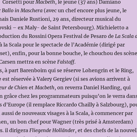
o Corsetti pour
Macbeth
, le jeune (37 ans) Damiano
r
Ballo in Maschera
(avec un chef encore plus jeune, le
ais Daniele Rustioni, 29 ans, directeur musical du
vski – ex Maly- de Saint Petersbourg). Michieletto a
roduction du Rossini Opera Festival de Pesaro de
La Scala d
à la Scala pour le spectacle de l’Académie (dirigé par
et), enfin, pour la bonne bouche, le chouchou des scèn
 Carsen mettra en scène
Falstaff
.
s, à part Barenboim qui se réserve Lohengrin et le Ring,
 est réservée à Valery Gergiev (si ses avions arrivent à
eur de Chien
et
Macbeth
, on reverra Daniel Harding, qui
n grâce chez les programmateurs puisqu’on le verra dan
s d’Europe (il remplace Riccardo Chailly à Salzbourg), po
 aussi de nouveaux visages à la Scala, à commencer par
n, un bon chef pour Wagner (très prisé à Amsterdam)
s. il dirigera
Fliegende Holländer
, et des chefs de la nouvel