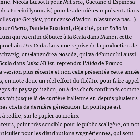
enne, Nicola Luisotti pour
Nabucco
, Gaetano d’Espinosa
f des Puccini lyonnais) pour les dernières représentations
elles que Gergiev, pour cause d’avion, n’assurera pas…),
 pour
Oberto
, Daniele Rustioni, déjà cité, pour
Ballo in
 Luisi qui va enfin débuter à la Scala dans Manon cette
n prochain
Don Carlo
dans une reprise de la production de
chweig, et Gianandrea Noseda, qui va débuter lui aussi
 Scala dans
Luisa Miller
, reprendra l’
Aida
de Franco
sa version plus récente et non celle présentée cette année
s, on note donc un réel effort du théâtre pour faire appel
ages du paysage italien, ou à des chefs confirmés comme
as fait jusque là de carrière italienne et, depuis plusieurs
unes chefs de dernière génération. La politique est
n à redire, sur le papier au moins.
teurs, point très sensible pour le public scaligère, on no
articulier pour les distributions wagnériennes, qui sont