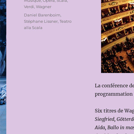
Catégories
Musique
,
Opéra
,
Scala
,
Verdi
,
Wagner
Étiquettes
Daniel Barenboim
,
Stéphane Lissner
,
Teatro
alla Scala
La conférence de
programmation in
Six titres de Wa
Siegfried, Götte
Aida, Ballo in m