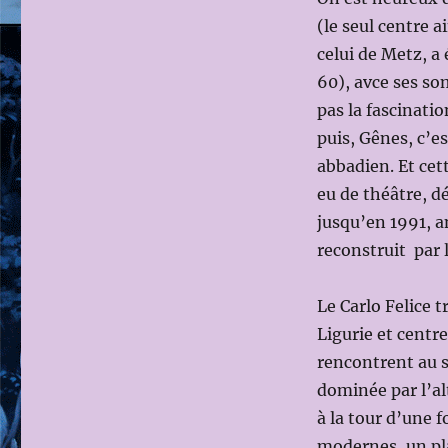
(le seul centre 
celui de Metz, a
60), avce ses som
pas la fascinati
puis, Gênes, c’e
abbadien. Et cet
eu de théâtre, d
jusqu’en 1991, a
reconstruit par l
Le Carlo Felice t
Ligurie et centr
rencontrent au s
dominée par l’al
à la tour d’une 
modernes, un pla