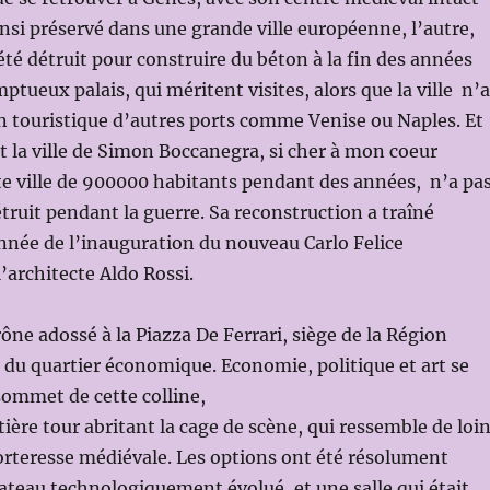
ainsi préservé dans une grande ville européenne, l’autre,
 été détruit pour construire du béton à la fin des années
ptueux palais, qui méritent visites, alors que la ville n’a
on touristique d’autres ports comme Venise ou Naples. Et
st la ville de Simon Boccanegra, si cher à mon coeur
te ville de 900000 habitants pendant des années, n’a pa
étruit pendant la guerre. Sa reconstruction a traîné
nnée de l’inauguration du nouveau Carlo Felice
’architecte Aldo Rossi.
rône adossé à la Piazza De Ferrari, siège de la Région
e du quartier économique. Economie, politique et art se
ommet de cette colline,
tière tour abritant la cage de scène, qui ressemble de loi
forteresse médiévale. Les options ont été résolument
teau technologiquement évolué, et une salle qui était