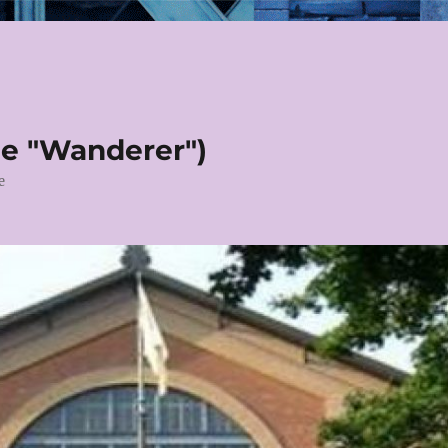
le "Wanderer")
e