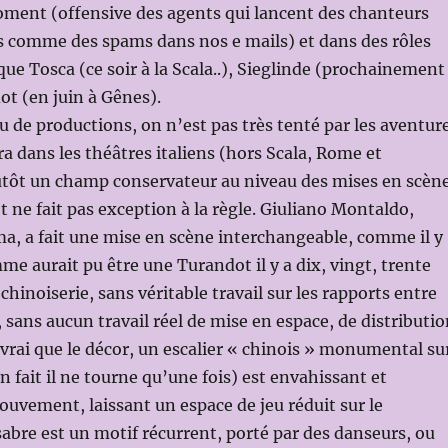
oment (offensive des agents qui lancent des chanteurs
s comme des spams dans nos e mails) et dans des rôles
que Tosca (ce soir à la Scala..), Sieglinde (prochainement
ot (en juin à Gênes).
u de productions, on n’est pas très tenté par les aventur
ra dans les théâtres italiens (hors Scala, Rome et
lutôt un champ conservateur au niveau des mises en scèn
t ne fait pas exception à la règle. Giuliano Montaldo,
, a fait une mise en scène interchangeable, comme il y
me aurait pu être une Turandot il y a dix, vingt, trente
chinoiserie, sans véritable travail sur les rapports entre
 sans aucun travail réel de mise en espace, de distributi
t vrai que le décor, un escalier « chinois » monumental su
n fait il ne tourne qu’une fois) est envahissant et
vement, laissant un espace de jeu réduit sur le
abre est un motif récurrent, porté par des danseurs, ou