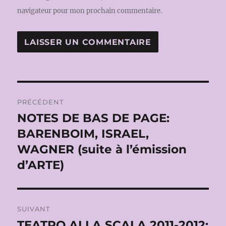
navigateur pour mon prochain commentaire.
Navigation
PRÉCÉDENT
de
NOTES DE BAS DE PAGE:
Publication
précédente :
BARENBOIM, ISRAEL,
l’article
WAGNER (suite à l’émission
d’ARTE)
SUIVANT
TEATRO ALLA SCALA 2011-2012:
Publication