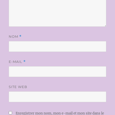
NOM
*
E-MAIL
*
SITE WEB
Enregistrer mon nom, mon e-mail et mon site dans le