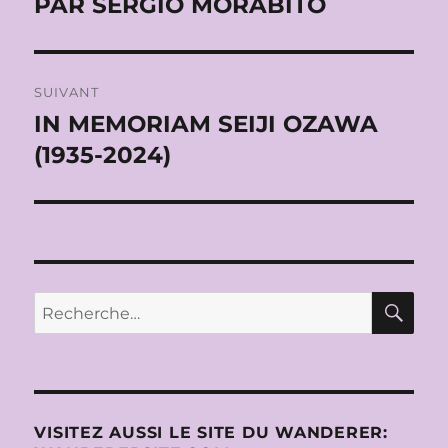
PAR SERGIO MORABITO
SUIVANT
IN MEMORIAM SEIJI OZAWA
Publication
suivante :
(1935-2024)
RE
Recherche
pour :
VISITEZ AUSSI LE SITE DU WANDERER: