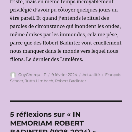
triste, mais en même temps incroyablement
privilégié d’avoir pu côtoyer quelques jours un
être pareil. Et quand j’entends le rituel des
paroles de circonstance qui inondent les ondes,
même émises par les immondes, cela me pèse,
parce que des Robert Badinter vont cruellement
nous manquer dans le monde vers lequel nous
filons. Le dernier des Lumières.
Auteur
Publié
Catégories
Étiquettes
GuyCherqui_P
9 février 2024
Actualité
François
le
Scheer
,
Jutta Limbach
,
Robert Badinter
5 réflexions sur « IN
MEMORIAM ROBERT