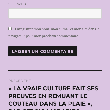
SITE WEB
Enregistrer mon nom, mon e-mail et mon site dans le
navigateur pour mon prochain commentaire.
Navigation
PRÉCÉDENT
de
« LA VRAIE CULTURE FAIT SES
Publication
précédente :
PREUVES EN REMUANT LE
l’article
COUTEAU DANS LA PLAIE »,