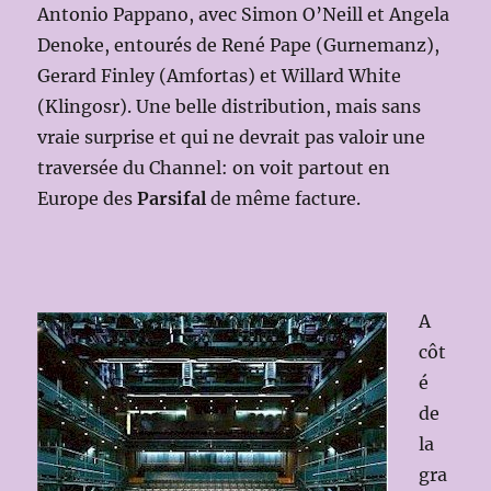
Antonio Pappano, avec Simon O’Neill et Angela
Denoke, entourés de René Pape (Gurnemanz),
Gerard Finley (Amfortas) et Willard White
(Klingosr). Une belle distribution, mais sans
vraie surprise et qui ne devrait pas valoir une
traversée du Channel: on voit partout en
Europe des
Parsifal
de même facture.
A
côt
é
de
la
gra