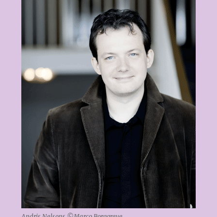
Andris Nelsons ©Marco Borggreve