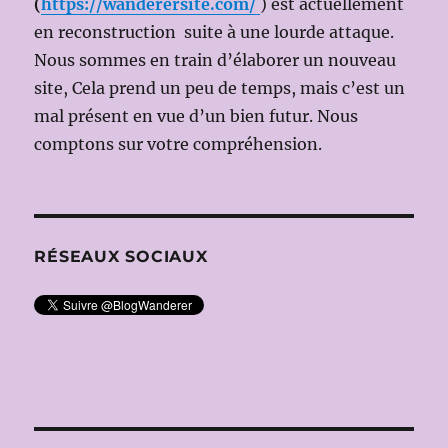
(
https://wanderersite.com/
) est actuellement
(HK
en reconstruction suite à une lourde attaque.
GRUBER,
Nous sommes en train d’élaborer un nouveau
concerto
pour
site, Cela prend un peu de temps, mais c’est un
trompette,
mal présent en vue d’un bien futur. Nous
MAHLER,
comptons sur votre compréhension.
Symphonie
n°5)
Soliste
Håkan
HARDENBER
RÉSEAUX SOCIAUX