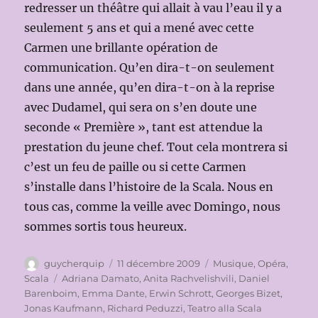
redresser un théâtre qui allait à vau l’eau il y a
seulement 5 ans et qui a mené avec cette
Carmen une brillante opération de
communication. Qu’en dira-t-on seulement
dans une année, qu’en dira-t-on à la reprise
avec Dudamel, qui sera on s’en doute une
seconde « Première », tant est attendue la
prestation du jeune chef. Tout cela montrera si
c’est un feu de paille ou si cette Carmen
s’installe dans l’histoire de la Scala. Nous en
tous cas, comme la veille avec Domingo, nous
sommes sortis tous heureux.
Auteur
Publié
Catégories
guycherquip
11 décembre 2009
Musique
,
Opéra
,
le
Étiquettes
Scala
Adriana Damato
,
Anita Rachvelishvili
,
Daniel
Barenboim
,
Emma Dante
,
Erwin Schrott
,
Georges Bizet
,
Jonas Kaufmann
,
Richard Peduzzi
,
Teatro alla Scala