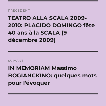
Navigation
PRÉCÉDENT
de
TEATRO ALLA SCALA 2009-
Publication
précédente :
2010: PLACIDO DOMINGO fête
l’article
40 ans à la SCALA (9
décembre 2009)
SUIVANT
IN MEMORIAM Massimo
Publication
suivante :
BOGIANCKINO: quelques mots
pour l’évoquer