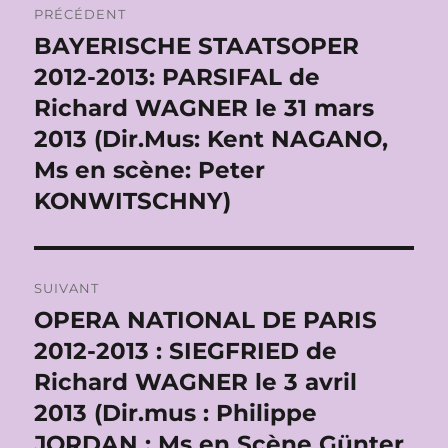
PRÉCÉDENT
de
BAYERISCHE STAATSOPER
Publication
précédente :
2012-2013: PARSIFAL de
l’article
Richard WAGNER le 31 mars
2013 (Dir.Mus: Kent NAGANO,
Ms en scène: Peter
KONWITSCHNY)
SUIVANT
OPERA NATIONAL DE PARIS
Publication
suivante :
2012-2013 : SIEGFRIED de
Richard WAGNER le 3 avril
2013 (Dir.mus : Philippe
JORDAN ; Ms en Scène Günter