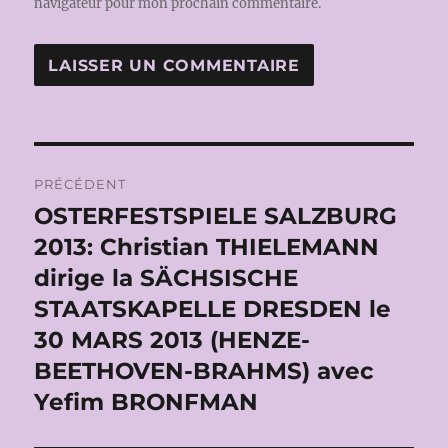
navigateur pour mon prochain commentaire.
Navigation
PRÉCÉDENT
de
OSTERFESTSPIELE SALZBURG
Publication
précédente :
2013: Christian THIELEMANN
l’article
dirige la SÄCHSISCHE
STAATSKAPELLE DRESDEN le
30 MARS 2013 (HENZE-
BEETHOVEN-BRAHMS) avec
Yefim BRONFMAN