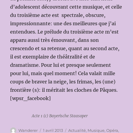
d’adolescent découvrant cette musique, et celle
du troisième acte est spectrale, obscure,
impressionnante: une des meilleures que j’ai
entendues. Le prélude du troisième acte m’est
apparu aussi très émouvant, dans son
crescendo et sa retenue, quant au second acte,
il est exemplaire de théâtralité et de
dramatisme. Pour lui et presque seulement
pour lui, mais quel moment! Cela valait mille
coups de braver la neige, les frimas, les (une)
frontière (s): il méritait les cloches de Pâques.
[wpsr_facebook]
Acte 1 (c) Bayerische Staasoper
Auteur
Publié
Catégories
Wanderer
1 avril 2013
Actualité
,
Musique
,
Opéra
,