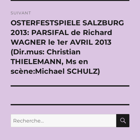
SUIVANT
OSTERFESTSPIELE SALZBURG
Publication
suivante :
2013: PARSIFAL de Richard
WAGNER le 1er AVRIL 2013
(Dir.mus: Christian
THIELEMANN, Ms en
scène:Michael SCHULZ)
RE
Recherche
pour :