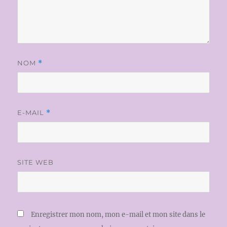
NOM
*
E-MAIL
*
SITE WEB
Enregistrer mon nom, mon e-mail et mon site dans le