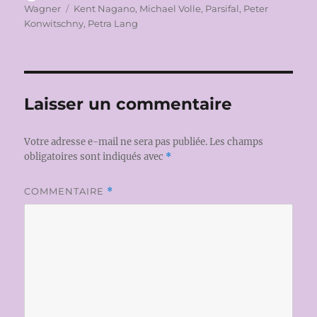
le
Étiquettes
Wagner
Kent Nagano
,
Michael Volle
,
Parsifal
,
Peter
Konwitschny
,
Petra Lang
Laisser un commentaire
Votre adresse e-mail ne sera pas publiée.
Les champs
obligatoires sont indiqués avec
*
COMMENTAIRE
*