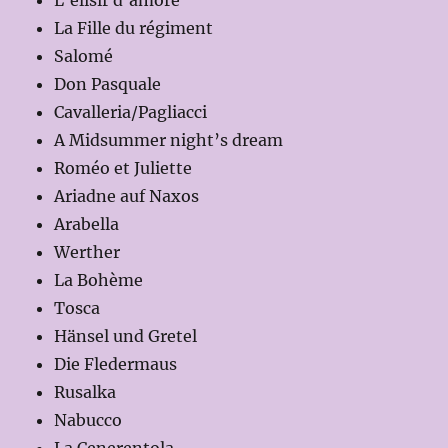
L’elisir d’amore
La Fille du régiment
Salomé
Don Pasquale
Cavalleria/Pagliacci
A Midsummer night’s dream
Roméo et Juliette
Ariadne auf Naxos
Arabella
Werther
La Bohème
Tosca
Hänsel und Gretel
Die Fledermaus
Rusalka
Nabucco