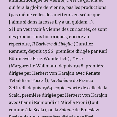
Philharmonique de Vienne, c’est ce qui fait et
qui fera la gloire de Vienne, pas les productions
(pas même celles des metteurs en scène que
j’aime si dans la fosse il y a un quidam…).
Si l’on veut voir à Vienne des curiosités, ce sont
des productions historiques, encore au
répertoire,
Il Barbiere di Siviglia
(Gunther
Rennert, depuis 1966, première dirigée par Karl
Böhm avec Fritz Wunderlich),
Tosca
(Margarethe Wallmann depuis 1958, première
dirigée par Herbert von Karajan avec Renata
Tebaldi en Tosca !),
La Bohème
de Franco
Zeffirelli depuis 1963, copie exacte de celle de la
Scala, première dirigée par Herbert von Karajan
avec Gianni Raimondi et Mirella Freni (tout
comme à la Scala), ou la
Salomé
de Boleslaw