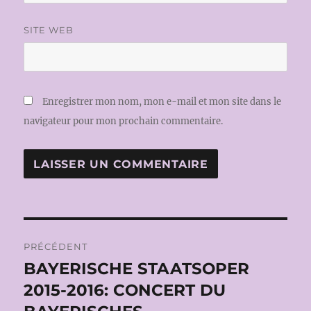
SITE WEB
Enregistrer mon nom, mon e-mail et mon site dans le
navigateur pour mon prochain commentaire.
Navigation
PRÉCÉDENT
de
BAYERISCHE STAATSOPER
Publication
précédente :
2015-2016: CONCERT DU
l’article