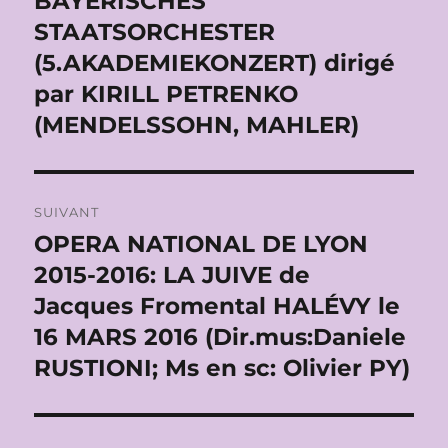
BAYERISCHES
STAATSORCHESTER
(5.AKADEMIEKONZERT) dirigé
par KIRILL PETRENKO
(MENDELSSOHN, MAHLER)
SUIVANT
OPERA NATIONAL DE LYON
Publication
suivante :
2015-2016: LA JUIVE de
Jacques Fromental HALÉVY le
16 MARS 2016 (Dir.mus:Daniele
RUSTIONI; Ms en sc: Olivier PY)