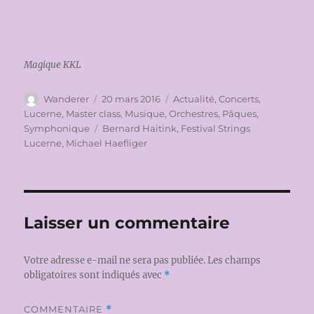
Magique KKL
Auteur
Publié
Catégories
Wanderer
20 mars 2016
Actualité
,
Concerts
,
le
Lucerne
,
Master class
,
Musique
,
Orchestres
,
Pâques
,
Étiquettes
Symphonique
Bernard Haitink
,
Festival Strings
Lucerne
,
Michael Haefliger
Laisser un commentaire
Votre adresse e-mail ne sera pas publiée.
Les champs
obligatoires sont indiqués avec
*
COMMENTAIRE
*