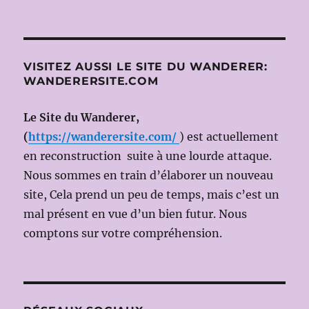
2014:
LUCRÈCE
BORGIA
de
VICTOR
VISITEZ AUSSI LE SITE DU WANDERER:
HUGO
WANDERERSITE.COM
LE
13
Le Site du Wanderer,
JUILLET
2013
(
https://wanderersite.com/
) est actuellement
(Ms
en reconstruction suite à une lourde attaque.
en
Nous sommes en train d’élaborer un nouveau
scène
Denis
site, Cela prend un peu de temps, mais c’est un
PODALYD
mal présent en vue d’un bien futur. Nous
avec
comptons sur votre compréhension.
Guillaum
GALLIEN