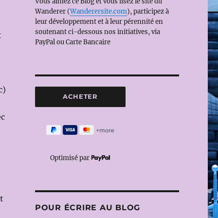
Vous aimez ce Blog et vous lisez le site du
Wanderer (
Wanderersite.com
), participez à
leur développement et à leur pérennité en
soutenant ci-dessous nos initiatives, via
t
PayPal ou Carte Bancaire
c)
ec
Optimisé par
t
POUR ÉCRIRE AU BLOG