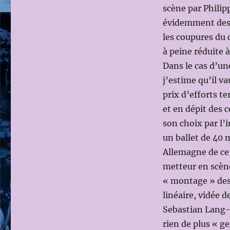
scène par Philipp
OPER
BERLIN
évidemment des d
2009-
les coupures du 
2010
à peine réduite 
le
30
Dans le cas d’un
janvier
j’estime qu’il v
2010:
prix d’efforts te
RIENZI
de
et en dépit des c
Richard
son choix par l’
Wagner
un ballet de 40 
(Dir.Mus:
Sebastian
Allemagne de ce 
LANG-
metteur en scène
LESSING,
« montage » dest
Ms
en
linéaire, vidée 
scène:
Sebastian Lang-L
Philippe
rien de plus « g
STÖLZL)