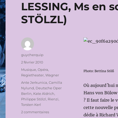
LESSING, Ms en s
STÖLZL)
Auteur
guycherquip
Publié
2 février 2010
le
Catégories
Musique
,
Opéra
,
Photo: Bettina Stöß
Regietheater
,
Wagner
Étiquettes
Ante Jerkunica
,
Camilla
Où aujourd´hui
Nylund
,
Deutsche Oper
Hans von Bülow di
Berlin
,
Kate Aldrich
,
Philippe Stölzl
,
Rienzi
,
? Il faut faire l
Torsten Kerl
cette nouvelle p
sur
2 commentaires
dédie à Richard 
DEUTSCHE