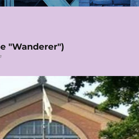
le "Wanderer")
e