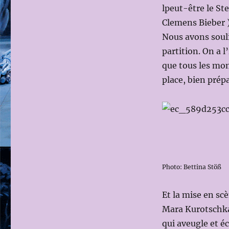
lpeut-être le St
Clemens Bieber )
Nous avons souli
partition. On a l
que tous les mom
place, bien prép
Photo: Bettina Stöß
Et la mise en scè
Mara Kurotschka)
qui aveugle et éc