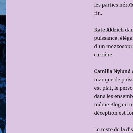
les parties héro
fin.
Kate Aldrich
dan
puissance, éléga
d’un mezzosopra
carrière.
Camilla Nylund
manque de puissa
est plat, le per
dans les ensembl
même Blog en nov
déception est f
Le reste de la d