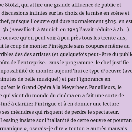
e Stölzl, qui attire une grande affluence de public et
iscussions infinies sur les choix de la mise en scène et
chef, puisque l’oeuvre qui dure normalement 5h15, en es
à 3h (Sawallisch à Munich en 1983 l’avait réduite à 4h…).
e oeuvre qu’on peut voir à peu près tous les trente ans,
aut le coup de monter l’intégrale sans coupures même au
rribles des des artistes (et quelquefois peut-être du publi
oûts de l’entreprise. Dans le programme, le chef justifie
impossibilité de monter aujourd’hui ce type d’oeuvre (av
minutes de belle musique!) et par l’ignorance en
qu’est le Grand Opéra à la Meyerbeer. Par ailleurs, le
 qui vient du monde du cinéma en a fait une sorte de
iné à clarifier l’intrigue et à en donner une lecture
de ses méandres qui risquent de perdre le spectateur.
essing insiste sur l’italianité de cette oeuvre et pourtan
ermanique », oserais-je dire « teuton » au très mauvais