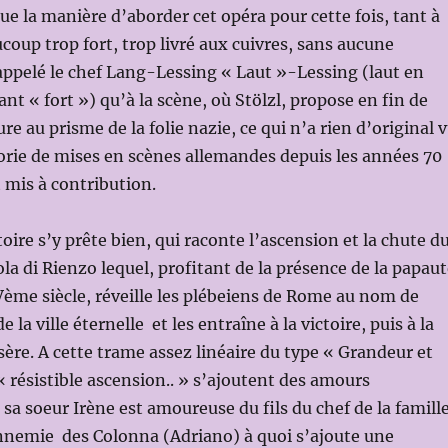
ue la manière d’aborder cet opéra pour cette fois, tant à
ucoup trop fort, trop livré aux cuivres, sans aucune
 appelé le chef Lang-Lessing « Laut »-Lessing (laut en
nt « fort ») qu’à la scène, où Stölzl, propose en fin de
e au prisme de la folie nazie, ce qui n’a rien d’original 
rie de mises en scènes allemandes depuis les années 70
t mis à contribution.
toire s’y prête bien, qui raconte l’ascension et la chute d
la di Rienzo lequel, profitant de la présence de la papau
ème siècle, réveille les plébeiens de Rome au nom de
e la ville éternelle et les entraîne à la victoire, puis à la
isère. A cette trame assez linéaire du type « Grandeur et
 résistible ascension.. » s’ajoutent des amours
sa soeur Irène est amoureuse du fils du chef de la famill
ennemie des Colonna (Adriano) à quoi s’ajoute une