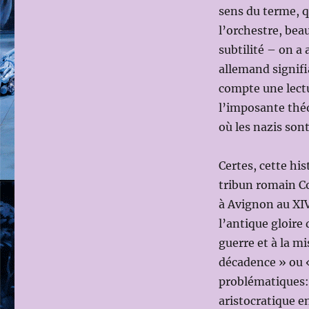
sens du terme, q
l’orchestre, bea
subtilité – on a
allemand signifia
compte une lectur
l’imposante théo
où les nazis son
Certes, cette his
tribun romain Co
à Avignon au XIV
l’antique gloire d
guerre et à la m
décadence » ou «
problématiques: 
aristocratique 