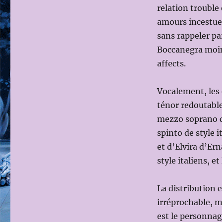
relation trouble
amours incestueu
sans rappeler p
Boccanegra moins
affects.
Vocalement, les 
ténor redoutabl
mezzo soprano q
spinto de style 
et d’Elvira d’Er
style italiens, e
La distribution e
irréprochable, m
est le personnag