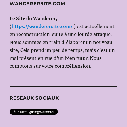
JUILLET
WANDERERSITE.COM
2014
(Dir.mus:Pablo
Le Site du Wanderer,
HERAS-
CASADO;
(
https://wanderersite.com/
) est actuellement
Ms
en reconstruction suite à une lourde attaque.
en
Nous sommes en train d’élaborer un nouveau
scène:
Simon
site, Cela prend un peu de temps, mais c’est un
MC
mal présent en vue d’un bien futur. Nous
BURNEY)
comptons sur votre compréhension.
RÉSEAUX SOCIAUX