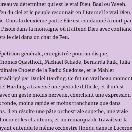
ureau va déterminer qui est le vrai Dieu, Baal ou Yaveh.
feu du ciel et le peuple reconnaît en l’Eternel le vrai Dieu,
uie. Dans la deuxième partie Élie est condamné à mort par
 l’isole dans la montagne où il attend Dieu avec confianc
ers le ciel dans un char de Feu.
répétition générale, enregistrée pour un disque,
Thomas Quasthoff, Michael Schade, Bernarda Fink, Julia
ordinaire Choeur de la Radio Suédoise, et le Mahler
radirigé par Daniel Harding. Ce fut un vrai beau momen
l Harding a traversé une période difficile, et il m’est
, avec un geste moins nerveux, cherchant une expression
us ronde, moins rapide et moins tranchante que dans
ns. Il en résulte une pâte orchestrale superbe, une vraie
hoeur et les chanteurs, et un remarquable travail sur la
 ayant entendu le même orchestre (fondu dans le Lucern