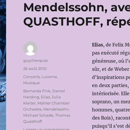
Mendelssohn, av
QUASTHOFF, répét
Elias
, de Felix 
pas exécuté régu
Auteur
guycherquip
généreuse, où l’
Publié
26 août 2010
sûr, et de Weber 
le
Catégories
Concerts
,
Lucerne
,
d’inspirations p
Musique
en deux parties, 
Étiquettes
Bernarda Fink
,
Daniel
intériorisée. Ell
Harding
,
Elias
,
Julia
soprano, un mezz
Kleiter
,
Mahler Chamber
Orchestra
,
Mendelssohn
,
hommes, quatre 
Michael Schade
,
Thomas
des Rois), racon
Quasthoff
puisqu’il s’est d
sur
Laisser un commentaire