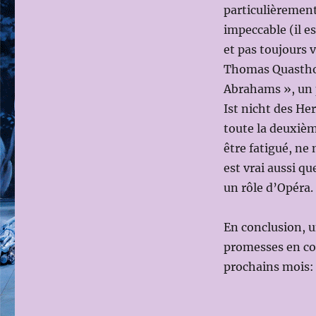
particulièremen
impeccable (il e
et pas toujours v
Thomas Quasthof
Abrahams », un pe
Ist nicht des He
toute la deuxièm
être fatigué, ne 
est vrai aussi qu
un rôle d’Opéra.
En conclusion, un
promesses en conc
prochains mois: 