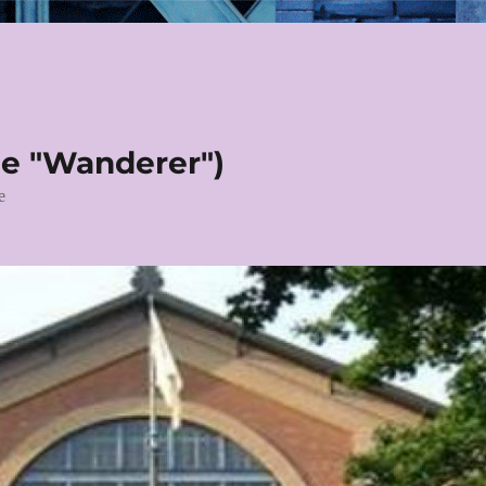
le "Wanderer")
e