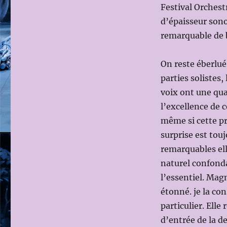
générale)
Festival Orchestr
d’épaisseur sonor
remarquable de 
On reste éberlué
parties solistes
voix ont une qua
l’excellence de 
même si cette pr
surprise est tou
remarquables ell
naturel confondan
l’essentiel. Magn
étonné. je la co
particulier. Elle 
d’entrée de la 