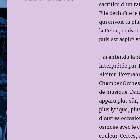
sacrifice d’un ta
LUCERNE
FESTIVAL
Elie déchaîne le 
2010:
qui envoie la pl
Daniel
la Reine, maison
HARDING
dirige
puis est aspiré v
le
MAHLER
J’ai entendu la 
CHAMBER
ORCHESTRA
interprétée par 
le
Kleiter, l’extra
21
Chamber Orchest
août
2010
de musique. Danie
(ELIAS,
apparu plus sûr
de
plus lyrique, pl
Mendelssohn,
avec
d’autres occasio
Thomas
osmose avec le c
QUASTHOFF,
couleur. Certes,
répétition