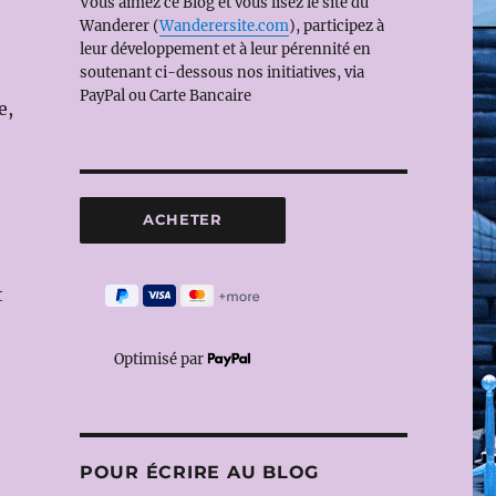
Vous aimez ce Blog et vous lisez le site du
Wanderer (
Wanderersite.com
), participez à
leur développement et à leur pérennité en
soutenant ci-dessous nos initiatives, via
PayPal ou Carte Bancaire
e,
t
Optimisé par
POUR ÉCRIRE AU BLOG
e