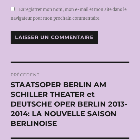
Enregistrer mon nom, mon e-mail et mon site dans le
navigateur pour mon prochain commentaire.
Navigation
PRÉCÉDENT
de
STAATSOPER BERLIN AM
Publication
précédente :
SCHILLER THEATER et
l’article
DEUTSCHE OPER BERLIN 2013-
2014: LA NOUVELLE SAISON
BERLINOISE