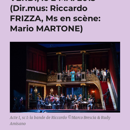
(Dir.mus: Riccardo
FRIZZA, Ms en scène:
Mario MARTONE)
Acte I, sc I: la bande de Riccardo ©Marco Brescia & Rudy
Amisano