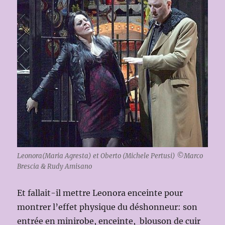
Leonora(Maria Agresta) et Oberto (Michele Pertusi) ©Marco
Brescia & Rudy Amisano
Et fallait-il mettre Leonora enceinte pour
montrer l’effet physique du déshonneur: son
entrée en minirobe, enceinte, blouson de cuir