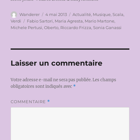
Auteur
Publié
Catégories
Wanderer
4 mai 2013
Actualité
,
Musique
,
Scala
,
le
Étiquettes
Verdi
Fabio Sartori
,
Maria Agresta
,
Mario Martone
,
Michele Pertusi
,
Oberto
,
Riccardo Frizza
,
Sonia Ganassi
Laisser un commentaire
Votre adresse e-mail ne sera pas publiée.
Les champs
obligatoires sont indiqués avec
*
COMMENTAIRE
*