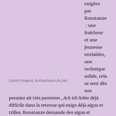
exigées
par
Konstanze
: une
fraîcheur
et une
jeunesse
enviables,
une
technique
solide, cela
Lisette Oropesa, la Konstanze du jour
se sent dès
son
premier air très
paminien
,
Ach ich liebte
déjà
difficile dans la retenue qui exige déjà aigus et
trilles. Konstanze demande des aigus et