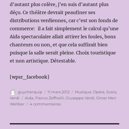
d’autant plus colère, j’en suis d’autant plus
déçu. Ce théâtre devrait peaufiner ses
distributions verdiennes, car c’est son fonds de
commerce: il a fait simplement le calcul qu’une
Aida spectaculaire allait attirer les foules, bons
chanteurs ou non, et que cela suffirait bien
puisque la salle serait pleine. Choix touristique
et non artistique. Détestable.
[wpsr_facebook]
Auteur
Publié
Catégories
guycherquip
11 mars 2012
Musique
,
Opéra
,
Scala
,
le
Étiquettes
Verdi
Aida
,
Franco Zeffirelli
,
Giuseppe Verdi
,
Omer Meir
sur
Wellber
4 commentaires
TEATRO
ALLA
SCALA
2011-