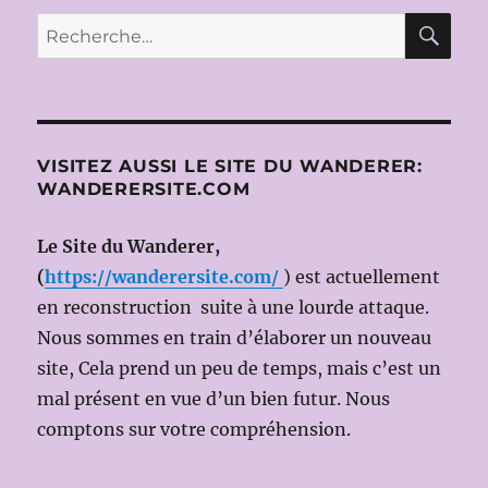
2012:
RE
Recherche
AIDA,
pour :
de
Giuseppe
VERDI
le
10
VISITEZ AUSSI LE SITE DU WANDERER:
mars
WANDERERSITE.COM
2012
(Ms
Le Site du Wanderer,
en
scène:Franco
(
https://wanderersite.com/
) est actuellement
ZEFFIRELLI,
en reconstruction suite à une lourde attaque.
dir.mus:
Nous sommes en train d’élaborer un nouveau
Omer
MEIR
site, Cela prend un peu de temps, mais c’est un
WELLBER)
mal présent en vue d’un bien futur. Nous
comptons sur votre compréhension.