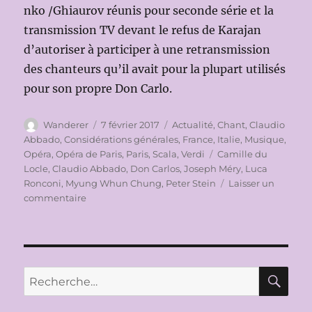
nko /Ghiaurov réunis pour seconde série et la
transmission TV devant le refus de Karajan
d’autoriser à participer à une retransmission
des chanteurs qu’il avait pour la plupart utilisés
pour son propre Don Carlo.
Auteur
Publié
Catégories
Wanderer
7 février 2017
Actualité
,
Chant
,
Claudio
le
Abbado
,
Considérations générales
,
France
,
Italie
,
Musique
,
Étiquettes
Opéra
,
Opéra de Paris
,
Paris
,
Scala
,
Verdi
Camille du
Locle
,
Claudio Abbado
,
Don Carlos
,
Joseph Méry
,
Luca
Ronconi
,
Myung Whun Chung
,
Peter Stein
Laisser un
sur
commentaire
LA
QUESTION
DON
CARLOS:
QUELQUES
RE
Recherche
PRÉCISIONS
pour :
SUR