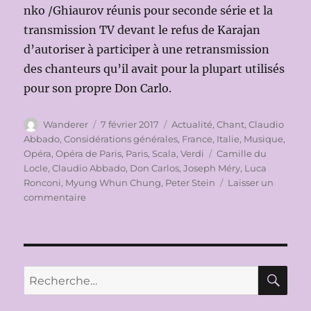
nko /Ghiaurov réunis pour seconde série et la
transmission TV devant le refus de Karajan
d’autoriser à participer à une retransmission
des chanteurs qu’il avait pour la plupart utilisés
pour son propre Don Carlo.
Auteur
Publié
Catégories
Wanderer
7 février 2017
Actualité
,
Chant
,
Claudio
le
Abbado
,
Considérations générales
,
France
,
Italie
,
Musique
,
Étiquettes
Opéra
,
Opéra de Paris
,
Paris
,
Scala
,
Verdi
Camille du
Locle
,
Claudio Abbado
,
Don Carlos
,
Joseph Méry
,
Luca
Ronconi
,
Myung Whun Chung
,
Peter Stein
Laisser un
sur
commentaire
LA
QUESTION
DON
CARLOS:
QUELQUES
RE
Recherche
PRÉCISIONS
pour :
SUR