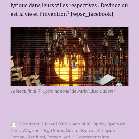
lyrique dans leurs villes respectives . Devinez où
est la vie et l’invention? [wpsr_facebook]
Tableau final © Opéra national de Paris/ Elisa Haberer
Auteur
Publié
Catégories
Wanderer
6 avril 2013
Actualité
,
Opéra
,
Opéra de
le
Étiquettes
Paris
,
Wagner
Egil Silins
,
Günter Krämer
,
Philippe
sur
Jordan
,
Siegfried
,
Torsten Kerl
2 commentaires