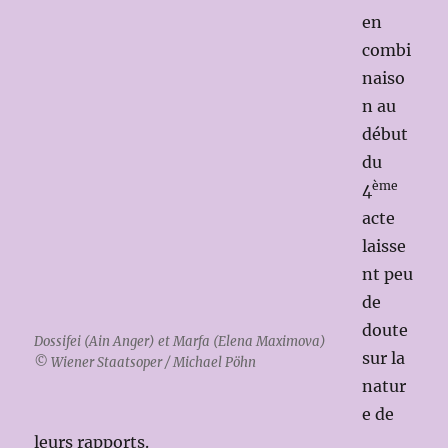
en
combi
naiso
n au
début
du
ème
4
acte
laisse
nt peu
de
doute
Dossifei (Ain Anger) et Marfa (Elena Maximova)
sur la
© Wiener Staatsoper / Michael Pöhn
natur
e de
leurs rapports.