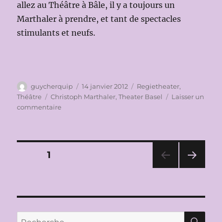
allez au Théâtre à Bâle, il y a toujours un
Marthaler à prendre, et tant de spectacles
stimulants et neufs.
Auteur
Publié
Catégories
guycherquip
14 janvier 2012
Regietheater
,
le
Étiquettes
Théâtre
Christoph Marthaler
,
Theater Basel
Laisser un
sur
commentaire
THÉÂTRE
À
LA
COMÉDIE
Pagination
PAGE
1
DE
VALENCE
PAG
des
le
E
12
SUIV
publications
ANT
JANVIER
E
2012:
RE
Recherche
MEINE