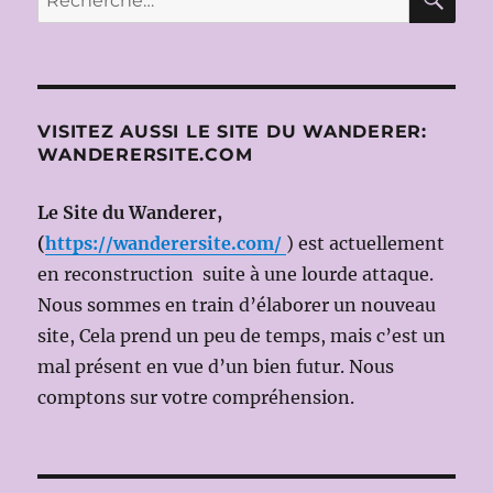
pour :
FAIRE
DAME,
Ms
en
scène
VISITEZ AUSSI LE SITE DU WANDERER:
Christoph
WANDERERSITE.COM
MARTHALER
Le Site du Wanderer,
(
https://wanderersite.com/
) est actuellement
en reconstruction suite à une lourde attaque.
Nous sommes en train d’élaborer un nouveau
site, Cela prend un peu de temps, mais c’est un
mal présent en vue d’un bien futur. Nous
comptons sur votre compréhension.