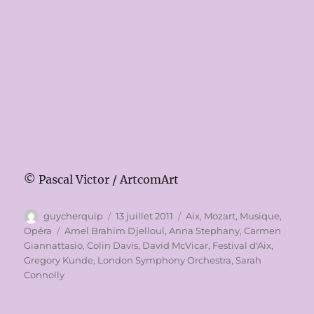
© Pascal Victor / ArtcomArt
Auteur
Publié
Catégories
guycherquip
13 juillet 2011
Aix
,
Mozart
,
Musique
,
le
Étiquettes
Opéra
Amel Brahim Djelloul
,
Anna Stephany
,
Carmen
Giannattasio
,
Colin Davis
,
David McVicar
,
Festival d'Aix
,
Gregory Kunde
,
London Symphony Orchestra
,
Sarah
Connolly