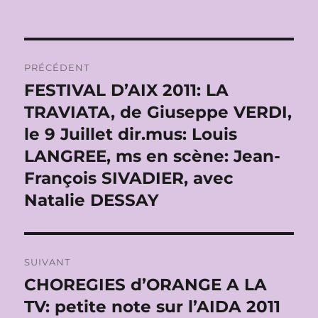
Navigation
PRÉCÉDENT
de
FESTIVAL D’AIX 2011: LA
Publication
précédente :
TRAVIATA, de Giuseppe VERDI,
l’article
le 9 Juillet dir.mus: Louis
LANGREE, ms en scène: Jean-
François SIVADIER, avec
Natalie DESSAY
SUIVANT
CHOREGIES d’ORANGE A LA
Publication
suivante :
TV: petite note sur l’AIDA 2011