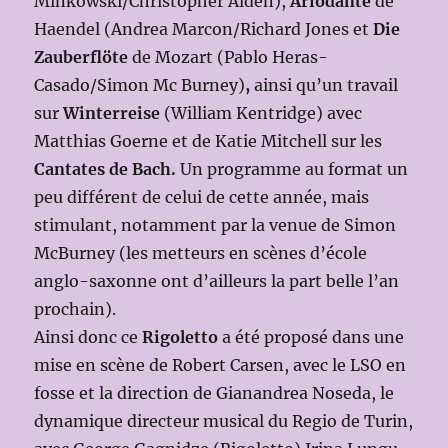
Minkowski/Christopher Alden),
Ariodante
de
Haendel (Andrea Marcon/Richard Jones et
Die
Zauberflöte
de Mozart (Pablo Heras-
Casado/Simon Mc Burney)
,
ainsi qu’un travail
sur
Winterreise
(William Kentridge)
avec
Matthias Goerne et de Katie Mitchell sur les
Cantates de Bach.
Un programme au format un
peu différent de celui de cette année, mais
stimulant, notamment par la venue de Simon
McBurney (les metteurs en scènes d’école
anglo-saxonne ont d’ailleurs la part belle l’an
prochain).
Ainsi donc ce
Rigoletto
a été proposé dans une
mise en scène de Robert Carsen, avec le LSO en
fosse et la direction de Gianandrea Noseda, le
dynamique directeur musical du Regio de Turin,