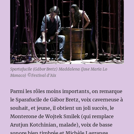
Spartafucile (Gábor Bretz) Maddalena (Jose Maria Lo
Monaco) ©Festival d’Aix
Parmi les rôles moins importants, on remarque
le Sparafucile de Gábor Bretz, voix caverneuse à
souhait, et jeune, il obtient un joli succès, le
Monterone de Wojtek Smilek (qui remplace
Arutjun Kotchinian, malade), voix de basse
sonore bien timbrée et Michèle Lagrange,