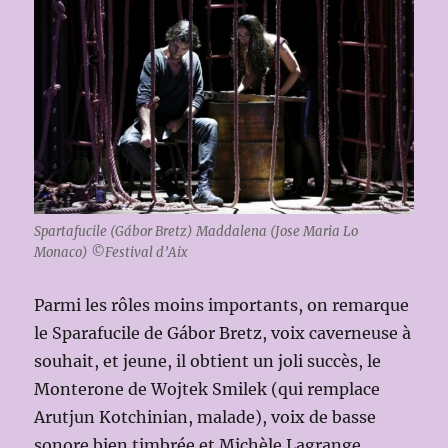
Spartafucile (Gábor Bretz) Maddalena (Jose Maria Lo
Monaco) ©Festival d’Aix
Parmi les rôles moins importants, on remarque
le Sparafucile de Gábor Bretz, voix caverneuse à
souhait, et jeune, il obtient un joli succès, le
Monterone de Wojtek Smilek (qui remplace
Arutjun Kotchinian, malade), voix de basse
sonore bien timbrée et Michèle Lagrange,