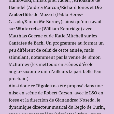
Minkowski/Christopher Alden),
Ariodante
de
Haendel (Andrea Marcon/Richard Jones et
Die
Zauberflöte
de Mozart (Pablo Heras-
Casado/Simon Mc Burney)
,
ainsi qu’un travail
sur
Winterreise
(William Kentridge)
avec
Matthias Goerne et de Katie Mitchell sur les
Cantates de Bach.
Un programme au format un
peu différent de celui de cette année, mais
stimulant, notamment par la venue de Simon
McBurney (les metteurs en scènes d’école
anglo-saxonne ont d’ailleurs la part belle l’an
prochain).
Ainsi donc ce
Rigoletto
a été proposé dans une
mise en scène de Robert Carsen, avec le LSO en
fosse et la direction de Gianandrea Noseda, le
dynamique directeur musical du Regio de Turin,