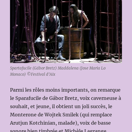
Spartafucile (Gábor Bretz) Maddalena (Jose Maria Lo
Monaco) ©Festival d’Aix
Parmi les rôles moins importants, on remarque
le Sparafucile de Gábor Bretz, voix caverneuse à
souhait, et jeune, il obtient un joli succès, le
Monterone de Wojtek Smilek (qui remplace
Arutjun Kotchinian, malade), voix de basse
sonore bien timbrée et Michèle Lagrange,