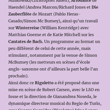
Minkowski/Christopher Alden),
Ariodante
de
Haendel (Andrea Marcon/Richard Jones et
Die
Zauberflöte
de Mozart (Pablo Heras-
Casado/Simon Mc Burney)
,
ainsi qu’un travail
sur
Winterreise
(William Kentridge)
avec
Matthias Goerne et de Katie Mitchell sur les
Cantates de Bach.
Un programme au format un
peu différent de celui de cette année, mais
stimulant, notamment par la venue de Simon
McBurney (les metteurs en scènes d’école
anglo-saxonne ont d’ailleurs la part belle l’an
prochain).
Ainsi donc ce
Rigoletto
a été proposé dans une
mise en scène de Robert Carsen, avec le LSO en
fosse et la direction de Gianandrea Noseda, le
dynamique directeur musical du Regio de Turin,